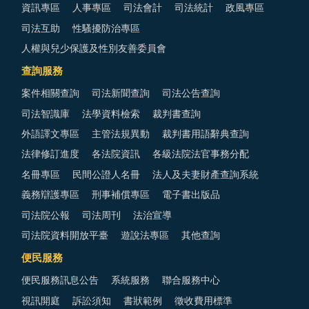
資訊專區
人事專區
司法會計
司法統計
政風專區
司法互助
性騷擾防治專區
人權與兒少保護及性別友善委員會
查詢服務
案件相關查詢
司法新聞查詢
司法公告查詢
司法智識庫
法學資料檢索
裁判書查詢
外語譯文專區
主管法規異動
裁判書用語辭典查詢
法律修訂進度
各法院資訊
各級法院法官事務分配
名冊專區
民間公證人名冊
法人及夫妻財產查詢系統
義務辯護專區
刑事補償專區
電子書出版品
司法院公報
司法周刊
法治宣導
司法院資料開放平臺
遊說法專區
其他查詢
便民服務
便民服務訊息公告
系統服務
聯合服務中心
視訊開庭
訴訟須知
書狀範例
徵收費用標準