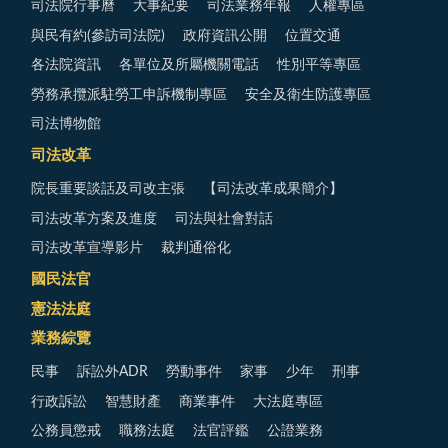
司法院行事曆
大事紀要
司法業務年報
人權專區
與民有約(參訪司法院)
政府資訊公開
位置交通
各法院資訊
各單位及所屬機關電話
性別平等專區
勞務承攬派駐勞工申訴機制專區
安全及衛生防護專區
司法博物館
司法改革
院長重要談話及司改主張
【司法改革成果簡介】
司法改革方案及進度
司法與社會對話
司法改革宣導影片
裁判通俗化
國民法官
憲法法庭
業務綜覽
民事
訴訟外ADR
勞動事件
家事
少年
刑事
行政訴訟
智慧財產
商業事件
大法庭專區
公務員懲戒
職務法庭
法官評鑑
公證業務