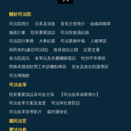
關於司法院
司法院簡介
沿革及演進
首長主管簡介
組織與職掌
施政計畫
院長重要談話
司法院會議紀錄
司法院行事曆
大事紀要
司法業務年報
人權專區
與民有約(參訪司法院)
政府資訊公開
位置交通
各法院資訊
各單位及所屬機關電話
性別平等專區
勞務承攬派駐勞工申訴機制專區
安全及衛生防護專區
司法博物館
司法改革
院長重要談話及司改主張
【司法改革成果簡介】
司法改革方案及進度
司法與社會對話
司法改革宣導影片
裁判通俗化
國民法官
憲法法庭