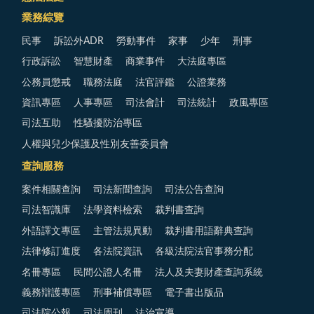
業務綜覽
民事
訴訟外ADR
勞動事件
家事
少年
刑事
行政訴訟
智慧財產
商業事件
大法庭專區
公務員懲戒
職務法庭
法官評鑑
公證業務
資訊專區
人事專區
司法會計
司法統計
政風專區
司法互助
性騷擾防治專區
人權與兒少保護及性別友善委員會
查詢服務
案件相關查詢
司法新聞查詢
司法公告查詢
司法智識庫
法學資料檢索
裁判書查詢
外語譯文專區
主管法規異動
裁判書用語辭典查詢
法律修訂進度
各法院資訊
各級法院法官事務分配
名冊專區
民間公證人名冊
法人及夫妻財產查詢系統
義務辯護專區
刑事補償專區
電子書出版品
司法院公報
司法周刊
法治宣導