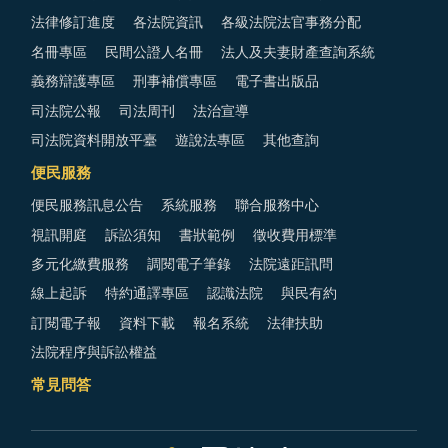
法律修訂進度
各法院資訊
各級法院法官事務分配
名冊專區
民間公證人名冊
法人及夫妻財產查詢系統
義務辯護專區
刑事補償專區
電子書出版品
司法院公報
司法周刊
法治宣導
司法院資料開放平臺
遊說法專區
其他查詢
便民服務
便民服務訊息公告
系統服務
聯合服務中心
視訊開庭
訴訟須知
書狀範例
徵收費用標準
多元化繳費服務
調閱電子筆錄
法院遠距訊問
線上起訴
特約通譯專區
認識法院
與民有約
訂閱電子報
資料下載
報名系統
法律扶助
法院程序與訴訟權益
常見問答