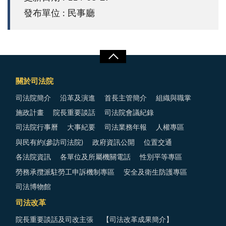
發布單位 : 民事廳
關於司法院
司法院簡介
沿革及演進
首長主管簡介
組織與職掌
施政計畫
院長重要談話
司法院會議紀錄
司法院行事曆
大事紀要
司法業務年報
人權專區
與民有約(參訪司法院)
政府資訊公開
位置交通
各法院資訊
各單位及所屬機關電話
性別平等專區
勞務承攬派駐勞工申訴機制專區
安全及衛生防護專區
司法博物館
司法改革
院長重要談話及司改主張
【司法改革成果簡介】