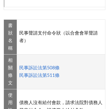
書
狀
民事聲請支付命令狀（以合會會單聲請
名
者）
稱
相
關
民事訴訟法第508條
條
民事訴訟法第511條
文
使
用
債務人沒有給付會款，請求法院對債務人