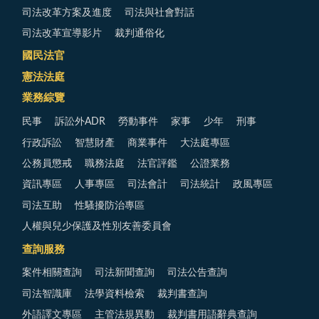
司法改革方案及進度
司法與社會對話
司法改革宣導影片
裁判通俗化
國民法官
憲法法庭
業務綜覽
民事
訴訟外ADR
勞動事件
家事
少年
刑事
行政訴訟
智慧財產
商業事件
大法庭專區
公務員懲戒
職務法庭
法官評鑑
公證業務
資訊專區
人事專區
司法會計
司法統計
政風專區
司法互助
性騷擾防治專區
人權與兒少保護及性別友善委員會
查詢服務
案件相關查詢
司法新聞查詢
司法公告查詢
司法智識庫
法學資料檢索
裁判書查詢
外語譯文專區
主管法規異動
裁判書用語辭典查詢