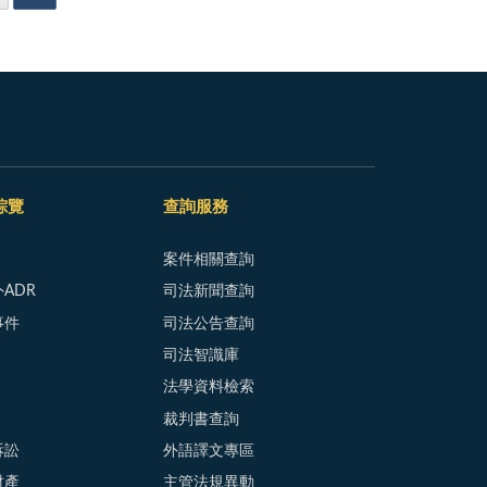
綜覽
查詢服務
案件相關查詢
ADR
司法新聞查詢
事件
司法公告查詢
司法智識庫
法學資料檢索
裁判書查詢
訴訟
外語譯文專區
財產
主管法規異動