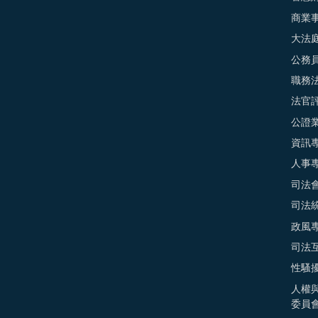
商業
大法
公務
職務
法官
公證
資訊
人事
司法
司法
政風
司法
性騷
人權
委員