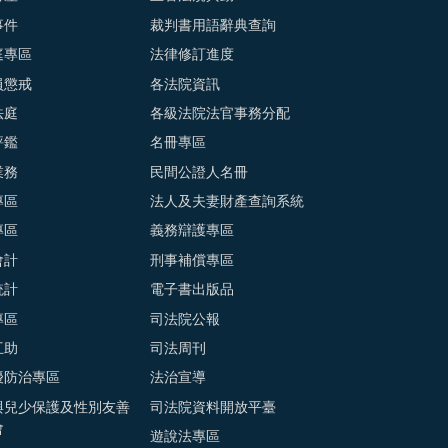
事件
裁判書用語辭典查詢
庭專區
法律修訂進度
員懲戒
各法院資訊
法庭
各級法院法官事務分配
評鑑
名冊專區
業務
民間公證人名冊
專區
法人及夫妻財產查詢系統
專區
義務辯護專區
會計
刑事補償專區
統計
電子書出版品
專區
司法院公報
互助
司法周刊
擾防治專區
法治宣導
與兒少保護及性別友善
司法院資料開放平臺
會
遊說法專區