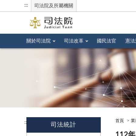
:::
司法院及所屬機關
關於司法院
司法改革
國民法官
憲法
首頁
業
:::
司法統計
112年