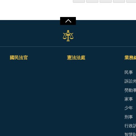
國民法官
憲法法庭
業務
民事
訴訟外
勞動
家事
少年
刑事
行政
智慧