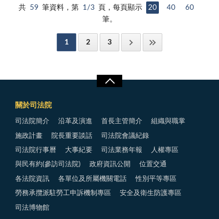
共
59
筆資料，第
1/3
頁，每頁顯示
20
40
60
筆。
1
2
3
關於司法院
司法院簡介
沿革及演進
首長主管簡介
組織與職掌
施政計畫
院長重要談話
司法院會議紀錄
司法院行事曆
大事紀要
司法業務年報
人權專區
與民有約(參訪司法院)
政府資訊公開
位置交通
各法院資訊
各單位及所屬機關電話
性別平等專區
勞務承攬派駐勞工申訴機制專區
安全及衛生防護專區
司法博物館