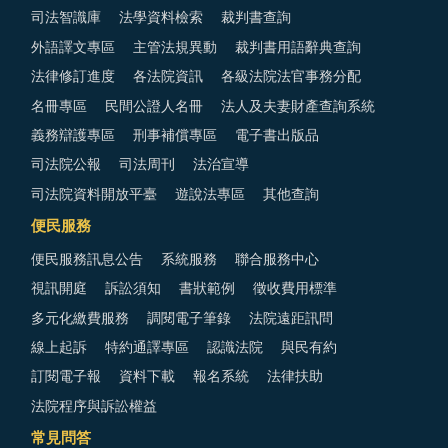
司法智識庫
法學資料檢索
裁判書查詢
外語譯文專區
主管法規異動
裁判書用語辭典查詢
法律修訂進度
各法院資訊
各級法院法官事務分配
名冊專區
民間公證人名冊
法人及夫妻財產查詢系統
義務辯護專區
刑事補償專區
電子書出版品
司法院公報
司法周刊
法治宣導
司法院資料開放平臺
遊說法專區
其他查詢
便民服務
便民服務訊息公告
系統服務
聯合服務中心
視訊開庭
訴訟須知
書狀範例
徵收費用標準
多元化繳費服務
調閱電子筆錄
法院遠距訊問
線上起訴
特約通譯專區
認識法院
與民有約
訂閱電子報
資料下載
報名系統
法律扶助
法院程序與訴訟權益
常見問答