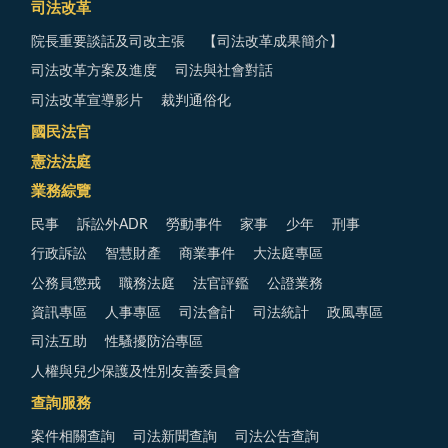
司法改革
院長重要談話及司改主張
【司法改革成果簡介】
司法改革方案及進度
司法與社會對話
司法改革宣導影片
裁判通俗化
國民法官
憲法法庭
業務綜覽
民事
訴訟外ADR
勞動事件
家事
少年
刑事
行政訴訟
智慧財產
商業事件
大法庭專區
公務員懲戒
職務法庭
法官評鑑
公證業務
資訊專區
人事專區
司法會計
司法統計
政風專區
司法互助
性騷擾防治專區
人權與兒少保護及性別友善委員會
查詢服務
案件相關查詢
司法新聞查詢
司法公告查詢