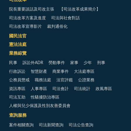
院長重要談話及司改主張
【司法改革成果簡介】
司法改革方案及進度
司法與社會對話
司法改革宣導影片
裁判通俗化
國民法官
憲法法庭
業務綜覽
民事
訴訟外ADR
勞動事件
家事
少年
刑事
行政訴訟
智慧財產
商業事件
大法庭專區
公務員懲戒
職務法庭
法官評鑑
公證業務
資訊專區
人事專區
司法會計
司法統計
政風專區
司法互助
性騷擾防治專區
人權與兒少保護及性別友善委員會
查詢服務
案件相關查詢
司法新聞查詢
司法公告查詢