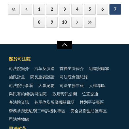
1
2
3
4
5
6
7
8
9
10
關於司法院
司法院簡介
沿革及演進
首長主管簡介
組織與職掌
施政計畫
院長重要談話
司法院會議紀錄
司法院行事曆
大事紀要
司法業務年報
人權專區
與民有約(參訪司法院)
政府資訊公開
位置交通
各法院資訊
各單位及所屬機關電話
性別平等專區
勞務承攬派駐勞工申訴機制專區
安全及衛生防護專區
司法博物館
司法改革