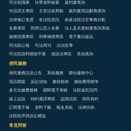
司法智識庫
法學資料檢索
裁判書查詢
外語譯文專區
主管法規異動
裁判書用語辭典查詢
法律修訂進度
各法院資訊
各級法院法官事務分配
名冊專區
民間公證人名冊
法人及夫妻財產查詢系統
義務辯護專區
刑事補償專區
電子書出版品
司法院公報
司法周刊
法治宣導
司法院資料開放平臺
遊說法專區
其他查詢
便民服務
便民服務訊息公告
系統服務
聯合服務中心
視訊開庭
訴訟須知
書狀範例
徵收費用標準
多元化繳費服務
調閱電子筆錄
法院遠距訊問
線上起訴
特約通譯專區
認識法院
與民有約
訂閱電子報
資料下載
報名系統
法律扶助
法院程序與訴訟權益
常見問答