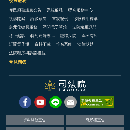
便民服務
便民服務訊息公告
系統服務
聯合服務中心
視訊開庭
訴訟須知
書狀範例
徵收費用標準
多元化繳費服務
調閱電子筆錄
法院遠距訊問
線上起訴
特約通譯專區
認識法院
與民有約
訂閱電子報
資料下載
報名系統
法律扶助
法院程序與訴訟權益
常見問答
資料開放宣告
隱私權宣告