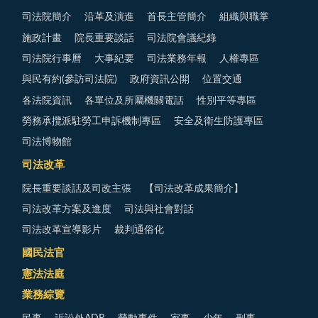
司法院簡介
沿革及演進
首長主管簡介
組織與職掌
施政計畫
院長重要談話
司法院會議紀錄
司法院行事曆
大事紀要
司法業務年報
人權專區
與民有約(參訪司法院)
政府資訊公開
位置交通
各法院資訊
各單位及所屬機關電話
性別平等專區
勞務承攬派駐勞工申訴機制專區
安全及衛生防護專區
司法博物館
司法改革
院長重要談話及司改主張
【司法改革成果簡介】
司法改革方案及進度
司法與社會對話
司法改革宣導影片
裁判通俗化
國民法官
憲法法庭
業務綜覽