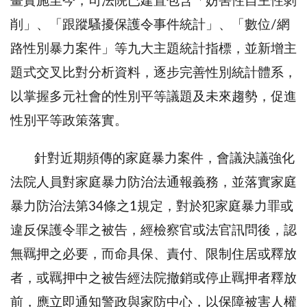
畫實施至今，司法院已建置包含「妨害性自主性剝
削」、「跟蹤騷擾保護令事件統計」、「數位/網
路性別暴力案件」等九大主題統計指標，並新增主
題式交叉比對分析資料，逐步完善性別統計體系，
以掌握多元社會的性別平等議題及未來趨勢，促進
性別平等政策落實。
針對近期頻傳的家庭暴力案件，會議決議強化
法院人員對家庭暴力防治法通報義務，並落實家庭
暴力防治法第34條之1規定，對於犯家庭暴力罪或
違反保護令罪之被告，經檢察官或法官訊問後，認
無羈押之必要，而命具保、責付、限制住居或釋放
者，或羈押中之被告經法院撤銷或停止羈押者釋放
前，應立即通知警政與家防中心，以保障被害人權