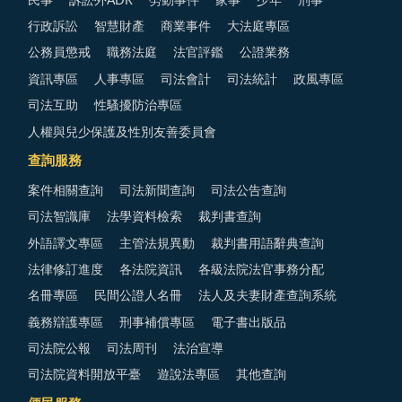
民事
訴訟外ADR
勞動事件
家事
少年
刑事
行政訴訟
智慧財產
商業事件
大法庭專區
公務員懲戒
職務法庭
法官評鑑
公證業務
資訊專區
人事專區
司法會計
司法統計
政風專區
司法互助
性騷擾防治專區
人權與兒少保護及性別友善委員會
查詢服務
案件相關查詢
司法新聞查詢
司法公告查詢
司法智識庫
法學資料檢索
裁判書查詢
外語譯文專區
主管法規異動
裁判書用語辭典查詢
法律修訂進度
各法院資訊
各級法院法官事務分配
名冊專區
民間公證人名冊
法人及夫妻財產查詢系統
義務辯護專區
刑事補償專區
電子書出版品
司法院公報
司法周刊
法治宣導
司法院資料開放平臺
遊說法專區
其他查詢