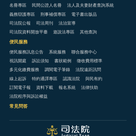
名冊專區
民間公證人名冊
法人及夫妻財產查詢系統
義務辯護專區
刑事補償專區
電子書出版品
司法院公報
司法周刊
法治宣導
司法院資料開放平臺
遊說法專區
其他查詢
便民服務
便民服務訊息公告
系統服務
聯合服務中心
視訊開庭
訴訟須知
書狀範例
徵收費用標準
多元化繳費服務
調閱電子筆錄
法院遠距訊問
線上起訴
特約通譯專區
認識法院
與民有約
訂閱電子報
資料下載
報名系統
法律扶助
法院程序與訴訟權益
常見問答