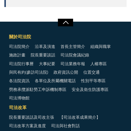
關於司法院
司法院簡介
沿革及演進
首長主管簡介
組織與職掌
施政計畫
院長重要談話
司法院會議紀錄
司法院行事曆
大事紀要
司法業務年報
人權專區
與民有約(參訪司法院)
政府資訊公開
位置交通
各法院資訊
各單位及所屬機關電話
性別平等專區
勞務承攬派駐勞工申訴機制專區
安全及衛生防護專區
司法博物館
司法改革
院長重要談話及司改主張
【司法改革成果簡介】
司法改革方案及進度
司法與社會對話