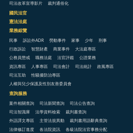
司法改革宣導影片
裁判通俗化
國民法官
憲法法庭
業務綜覽
民事
訴訟外ADR
勞動事件
家事
少年
刑事
行政訴訟
智慧財產
商業事件
大法庭專區
公務員懲戒
職務法庭
法官評鑑
公證業務
資訊專區
人事專區
司法會計
司法統計
政風專區
司法互助
性騷擾防治專區
人權與兒少保護及性別友善委員會
查詢服務
案件相關查詢
司法新聞查詢
司法公告查詢
司法智識庫
法學資料檢索
裁判書查詢
外語譯文專區
主管法規異動
裁判書用語辭典查詢
法律修訂進度
各法院資訊
各級法院法官事務分配