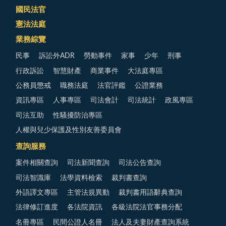
國民法官
憲法法庭
業務綜覽
民事
訴訟外ADR
勞動事件
家事
少年
刑事
行政訴訟
智慧財產
商業事件
大法庭專區
公務員懲戒
職務法庭
法官評鑑
公證業務
資訊專區
人事專區
司法會計
司法統計
政風專區
司法互助
性騷擾防治專區
人權與兒少保護及性別友善委員會
查詢服務
案件相關查詢
司法新聞查詢
司法公告查詢
司法智識庫
法學資料檢索
裁判書查詢
外語譯文專區
主管法規異動
裁判書用語辭典查詢
法律修訂進度
各法院資訊
各級法院法官事務分配
名冊專區
民間公證人名冊
法人及夫妻財產查詢系統