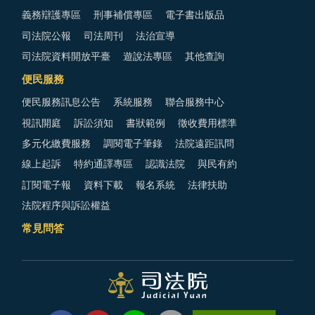
義務辯護專區
刑事補償專區
電子書出版品
司法院公報
司法周刊
法治宣導
司法院資料開放平臺
遊說法專區
其他查詢
便民服務
便民服務訊息公告
系統服務
聯合服務中心
視訊開庭
訴訟須知
書狀範例
徵收費用標準
多元化繳費服務
調閱電子筆錄
法院遠距訊問
線上起訴
特約通譯專區
認識法院
與民有約
訂閱電子報
資料下載
報名系統
法律扶助
法院程序與訴訟權益
常見問答