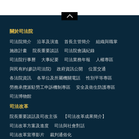
關於司法院
司法院簡介
沿革及演進
首長主管簡介
組織與職掌
施政計畫
院長重要談話
司法院會議紀錄
司法院行事曆
大事紀要
司法業務年報
人權專區
與民有約(參訪司法院)
政府資訊公開
位置交通
各法院資訊
各單位及所屬機關電話
性別平等專區
勞務承攬派駐勞工申訴機制專區
安全及衛生防護專區
司法博物館
司法改革
院長重要談話及司改主張
【司法改革成果簡介】
司法改革方案及進度
司法與社會對話
司法改革宣導影片
裁判通俗化