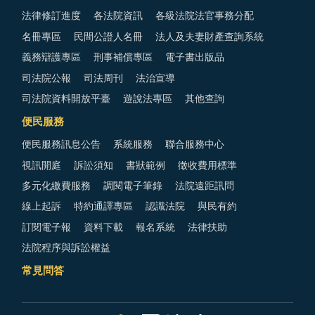
法律修訂進度
各法院資訊
各級法院法官事務分配
名冊專區
民間公證人名冊
法人及夫妻財產查詢系統
義務辯護專區
刑事補償專區
電子書出版品
司法院公報
司法周刊
法治宣導
司法院資料開放平臺
遊說法專區
其他查詢
便民服務
便民服務訊息公告
系統服務
聯合服務中心
視訊開庭
訴訟須知
書狀範例
徵收費用標準
多元化繳費服務
調閱電子筆錄
法院遠距訊問
線上起訴
特約通譯專區
認識法院
與民有約
訂閱電子報
資料下載
報名系統
法律扶助
法院程序與訴訟權益
常見問答