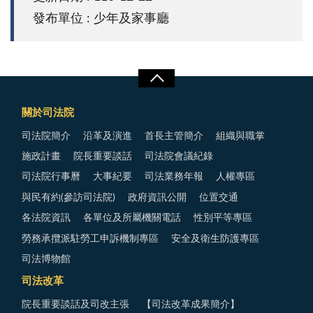
發布單位 : 少年及家事廳
關於司法院
司法院簡介
沿革及演進
首長主管簡介
組織與職掌
施政計畫
院長重要談話
司法院會議紀錄
司法院行事曆
大事紀要
司法業務年報
人權專區
與民有約(參訪司法院)
政府資訊公開
位置交通
各法院資訊
各單位及所屬機關電話
性別平等專區
勞務承攬派駐勞工申訴機制專區
安全及衛生防護專區
司法博物館
司法改革
院長重要談話及司改主張
【司法改革成果簡介】