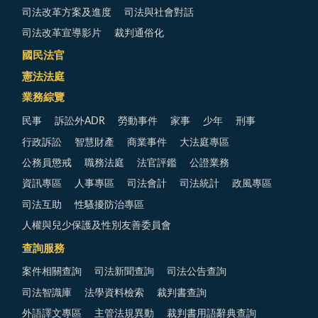
司法改革方案及進度
司法與社會對話
司法改革宣導影片
裁判通俗化
國民法官
憲法法庭
業務綜覽
民事
訴訟外ADR
勞動事件
家事
少年
刑事
行政訴訟
智慧財產
商業事件
大法庭專區
公務員懲戒
職務法庭
法官評鑑
公證業務
資訊專區
人事專區
司法會計
司法統計
政風專區
司法互助
性騷擾防治專區
人權與兒少保護及性別友善委員會
查詢服務
案件相關查詢
司法新聞查詢
司法公告查詢
司法智識庫
法學資料檢索
裁判書查詢
外語譯文專區
主管法規異動
裁判書用語辭典查詢