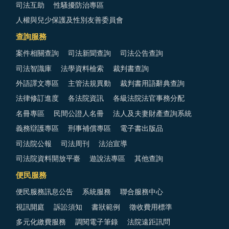
司法互助
性騷擾防治專區
人權與兒少保護及性別友善委員會
查詢服務
案件相關查詢
司法新聞查詢
司法公告查詢
司法智識庫
法學資料檢索
裁判書查詢
外語譯文專區
主管法規異動
裁判書用語辭典查詢
法律修訂進度
各法院資訊
各級法院法官事務分配
名冊專區
民間公證人名冊
法人及夫妻財產查詢系統
義務辯護專區
刑事補償專區
電子書出版品
司法院公報
司法周刊
法治宣導
司法院資料開放平臺
遊說法專區
其他查詢
便民服務
便民服務訊息公告
系統服務
聯合服務中心
視訊開庭
訴訟須知
書狀範例
徵收費用標準
多元化繳費服務
調閱電子筆錄
法院遠距訊問