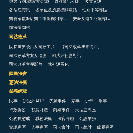
與民有約(參訪司法院)
政府資訊公開
位置交通
各法院資訊
各單位及所屬機關電話
性別平等專區
勞務承攬派駐勞工申訴機制專區
安全及衛生防護專區
司法博物館
司法改革
院長重要談話及司改主張
【司法改革成果簡介】
司法改革方案及進度
司法與社會對話
司法改革宣導影片
裁判通俗化
國民法官
憲法法庭
業務綜覽
民事
訴訟外ADR
勞動事件
家事
少年
刑事
行政訴訟
智慧財產
商業事件
大法庭專區
公務員懲戒
職務法庭
法官評鑑
公證業務
資訊專區
人事專區
司法會計
司法統計
政風專區