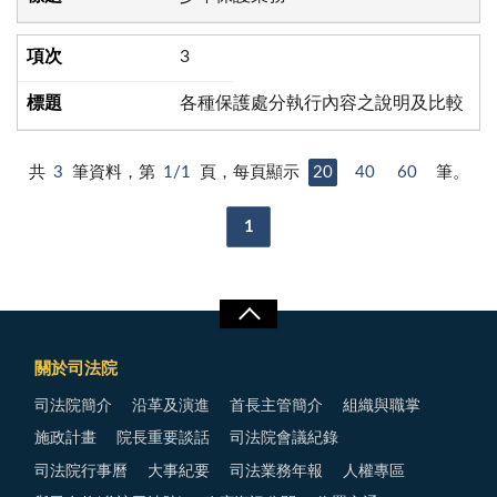
3
各種保護處分執行內容之說明及比較
共
3
筆資料，第
1/1
頁，每頁顯示
20
40
60
筆。
1
關於司法院
司法院簡介
沿革及演進
首長主管簡介
組織與職掌
施政計畫
院長重要談話
司法院會議紀錄
司法院行事曆
大事紀要
司法業務年報
人權專區