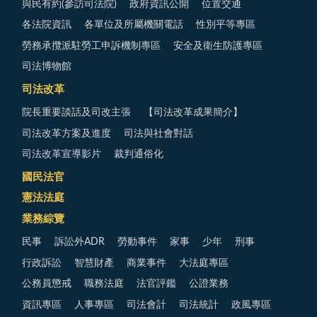
與民有約(參訪司法院)
政府資訊公開
位置交通
各法院資訊
各單位及所屬機關電話
性別平等專區
勞務承攬派駐勞工申訴機制專區
安全及衛生防護專區
司法博物館
司法改革
院長重要談話及司改主張
【司法改革成果簡介】
司法改革方案及進度
司法與社會對話
司法改革宣導影片
裁判通俗化
國民法官
憲法法庭
業務綜覽
民事
訴訟外ADR
勞動事件
家事
少年
刑事
行政訴訟
智慧財產
商業事件
大法庭專區
公務員懲戒
職務法庭
法官評鑑
公證業務
資訊專區
人事專區
司法會計
司法統計
政風專區