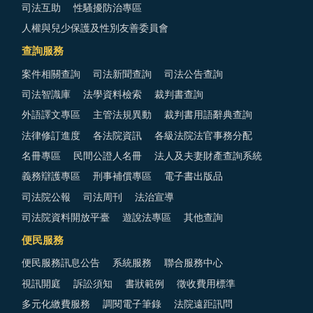
司法互助
性騷擾防治專區
人權與兒少保護及性別友善委員會
查詢服務
案件相關查詢
司法新聞查詢
司法公告查詢
司法智識庫
法學資料檢索
裁判書查詢
外語譯文專區
主管法規異動
裁判書用語辭典查詢
法律修訂進度
各法院資訊
各級法院法官事務分配
名冊專區
民間公證人名冊
法人及夫妻財產查詢系統
義務辯護專區
刑事補償專區
電子書出版品
司法院公報
司法周刊
法治宣導
司法院資料開放平臺
遊說法專區
其他查詢
便民服務
便民服務訊息公告
系統服務
聯合服務中心
視訊開庭
訴訟須知
書狀範例
徵收費用標準
多元化繳費服務
調閱電子筆錄
法院遠距訊問