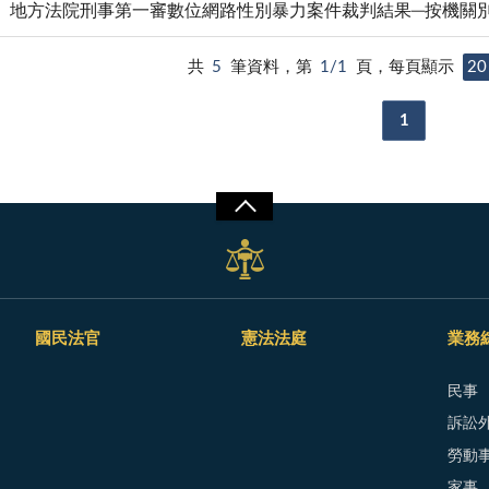
地方法院刑事第一審數位網路性別暴力案件裁判結果─按機關
共
5
筆資料，第
1/1
頁，每頁顯示
20
1
國民法官
憲法法庭
業務
民事
訴訟外
勞動
家事