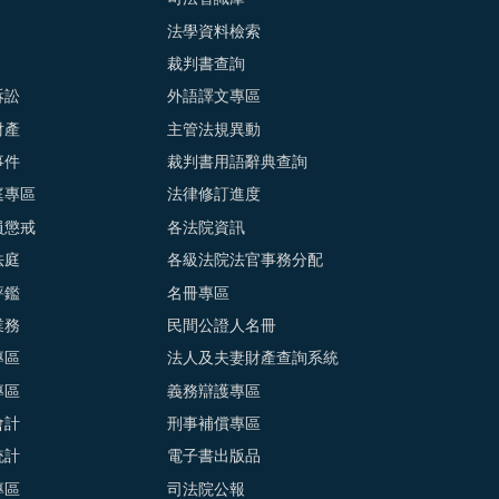
法學資料檢索
裁判書查詢
訴訟
外語譯文專區
財產
主管法規異動
事件
裁判書用語辭典查詢
庭專區
法律修訂進度
員懲戒
各法院資訊
法庭
各級法院法官事務分配
評鑑
名冊專區
業務
民間公證人名冊
專區
法人及夫妻財產查詢系統
專區
義務辯護專區
會計
刑事補償專區
統計
電子書出版品
專區
司法院公報