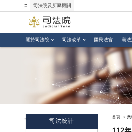
:::
司法院及所屬機關
關於司法院
司法改革
國民法官
憲法
首頁
業
:::
司法統計
112年