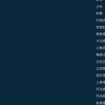
少年
刑事
行政
智慧
商業
大法
公務
職務
法官
公證
資訊
人事
司法
司法
政風