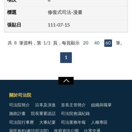
修復式司法-漫畫
111-07-15
共
8
筆資料，第
1/1
頁，每頁顯示
20
40
60
筆。
1
關於司法院
司法院簡介
沿革及演進
首長主管簡介
組織與職掌
施政計畫
院長重要談話
司法院會議紀錄
司法院行事曆
大事紀要
司法業務年報
人權專區
與民有約(參訪司法院)
政府資訊公開
位置交通