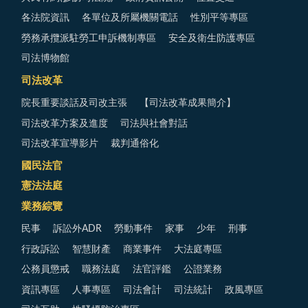
各法院資訊
各單位及所屬機關電話
性別平等專區
勞務承攬派駐勞工申訴機制專區
安全及衛生防護專區
司法博物館
司法改革
院長重要談話及司改主張
【司法改革成果簡介】
司法改革方案及進度
司法與社會對話
司法改革宣導影片
裁判通俗化
國民法官
憲法法庭
業務綜覽
民事
訴訟外ADR
勞動事件
家事
少年
刑事
行政訴訟
智慧財產
商業事件
大法庭專區
公務員懲戒
職務法庭
法官評鑑
公證業務
資訊專區
人事專區
司法會計
司法統計
政風專區