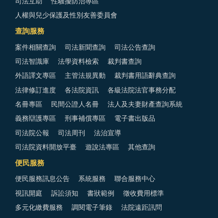
司法互助
性騷擾防治專區
人權與兒少保護及性別友善委員會
查詢服務
案件相關查詢
司法新聞查詢
司法公告查詢
司法智識庫
法學資料檢索
裁判書查詢
外語譯文專區
主管法規異動
裁判書用語辭典查詢
法律修訂進度
各法院資訊
各級法院法官事務分配
名冊專區
民間公證人名冊
法人及夫妻財產查詢系統
義務辯護專區
刑事補償專區
電子書出版品
司法院公報
司法周刊
法治宣導
司法院資料開放平臺
遊說法專區
其他查詢
便民服務
便民服務訊息公告
系統服務
聯合服務中心
視訊開庭
訴訟須知
書狀範例
徵收費用標準
多元化繳費服務
調閱電子筆錄
法院遠距訊問