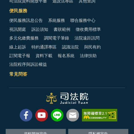
司法院資料開放平臺
遊說法專區
其他查詢
便民服務
便民服務訊息公告
系統服務
聯合服務中心
視訊開庭
訴訟須知
書狀範例
徵收費用標準
多元化繳費服務
調閱電子筆錄
法院遠距訊問
線上起訴
特約通譯專區
認識法院
與民有約
訂閱電子報
資料下載
報名系統
法律扶助
法院程序與訴訟權益
常見問答