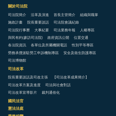
關於司法院
司法院簡介
沿革及演進
首長主管簡介
組織與職掌
施政計畫
院長重要談話
司法院會議紀錄
司法院行事曆
大事紀要
司法業務年報
人權專區
與民有約(參訪司法院)
政府資訊公開
位置交通
各法院資訊
各單位及所屬機關電話
性別平等專區
勞務承攬派駐勞工申訴機制專區
安全及衛生防護專區
司法博物館
司法改革
院長重要談話及司改主張
【司法改革成果簡介】
司法改革方案及進度
司法與社會對話
司法改革宣導影片
裁判通俗化
國民法官
憲法法庭