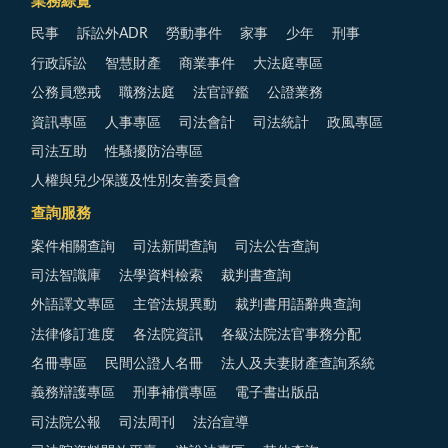
業務綜覽
民事
訴訟外ADR
勞動事件
家事
少年
刑事
行政訴訟
智慧財產
商業事件
大法庭專區
公務員懲戒
職務法庭
法官評鑑
公證業務
資訊專區
人事專區
司法會計
司法統計
政風專區
司法互助
性騷擾防治專區
人權與兒少保護及性別友善委員會
查詢服務
案件相關查詢
司法新聞查詢
司法公告查詢
司法智識庫
法學資料檢索
裁判書查詢
外語譯文專區
主管法規異動
裁判書用語辭典查詢
法律修訂進度
各法院資訊
各級法院法官事務分配
名冊專區
民間公證人名冊
法人及夫妻財產查詢系統
義務辯護專區
刑事補償專區
電子書出版品
司法院公報
司法周刊
法治宣導