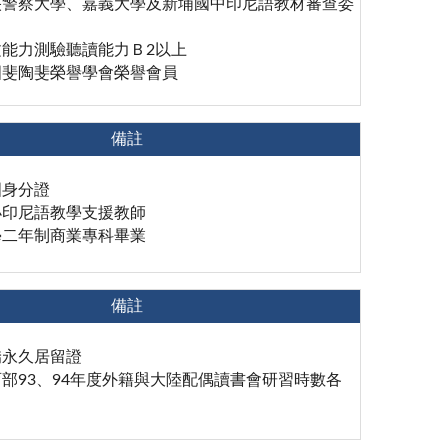
央警察大學、嘉義大學及新埔國中印尼語教材審查委
文能力測驗聽讀能力Ｂ2以上
國斐陶斐榮譽學會榮譽會員
備註
國身分證
小印尼語教學支援教師
學二年制商業專科畢業
備註
僑永久居留證
部93、94年度外籍與大陸配偶讀書會研習時數各