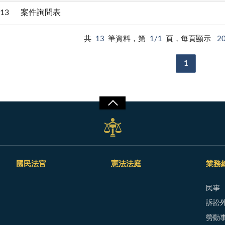
13
案件詢問表
共
13
筆資料，第
1/1
頁，每頁顯示
2
1
國民法官
憲法法庭
業務
民事
訴訟外
勞動