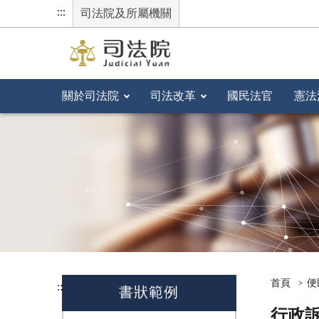
:::
司法院及所屬機關
關於司法院
司法改革
國民法官
憲法
首頁
便
:::
書狀範例
行政