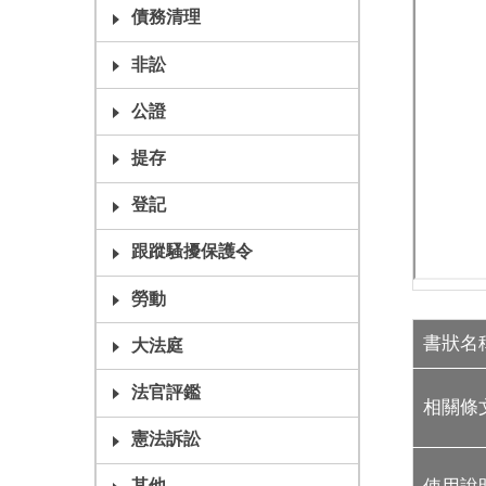
債務清理
非訟
公證
提存
登記
跟蹤騷擾保護令
勞動
書狀名
大法庭
法官評鑑
相關條
憲法訴訟