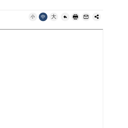
大
小
中