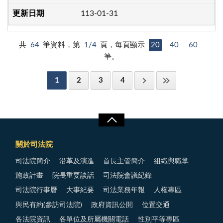
113-01-31
共
64
筆資料，第
1/4
頁，每頁顯示
20
40
60
筆。
1
2
3
4
關於司法院
司法院簡介
沿革及演進
首長主管簡介
組織與職掌
施政計畫
院長重要談話
司法院會議紀錄
司法院行事曆
大事紀要
司法業務年報
人權專區
與民有約(參訪司法院)
政府資訊公開
位置交通
各法院資訊
各單位及所屬機關電話
性別平等專區