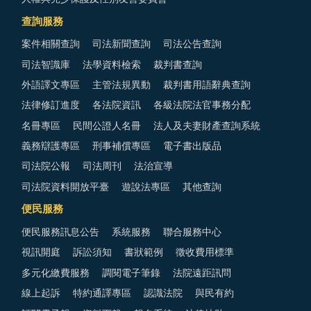
查詢服務
案件相關查詢
司法新聞查詢
司法公告查詢
司法智識庫
法學資料檢索
裁判書查詢
外語譯文專區
主管法規異動
裁判書用語辭典查詢
法律修訂進度
各法院資訊
各級法院法官事務分配
名冊專區
民間公證人名冊
法人及夫妻財產查詢系統
義務辯護專區
刑事補償專區
電子書出版品
司法院公報
司法周刊
法治宣導
司法院資料開放平臺
遊說法專區
其他查詢
便民服務
便民服務訊息公告
系統服務
聯合服務中心
視訊開庭
訴訟須知
書狀範例
徵收費用標準
多元化繳費服務
調閱電子筆錄
法院遠距訊問
線上起訴
特約通譯專區
認識法院
與民有約