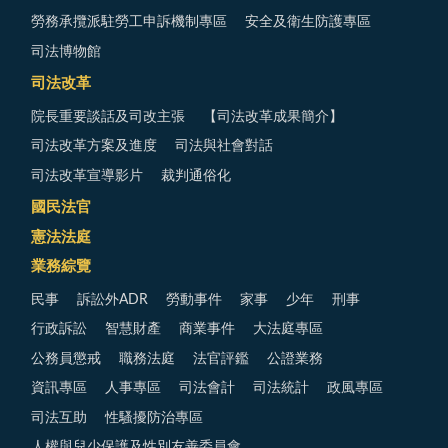
勞務承攬派駐勞工申訴機制專區
安全及衛生防護專區
司法博物館
司法改革
院長重要談話及司改主張
【司法改革成果簡介】
司法改革方案及進度
司法與社會對話
司法改革宣導影片
裁判通俗化
國民法官
憲法法庭
業務綜覽
民事
訴訟外ADR
勞動事件
家事
少年
刑事
行政訴訟
智慧財產
商業事件
大法庭專區
公務員懲戒
職務法庭
法官評鑑
公證業務
資訊專區
人事專區
司法會計
司法統計
政風專區
司法互助
性騷擾防治專區
人權與兒少保護及性別友善委員會