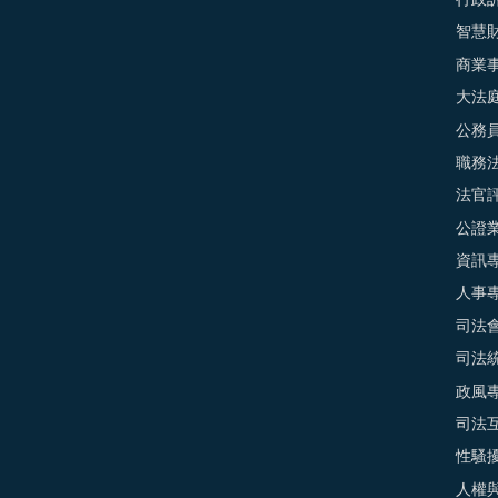
行政
智慧
商業
大法
公務
職務
法官
公證
資訊
人事
司法
司法
政風
司法
性騷
人權