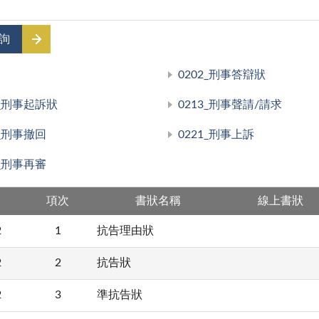
詢
0202_刑事答辯狀
1_刑事起訴狀
0213_刑事聲請/請求
5_刑事撤回
0221_刑事上訴
4_刑事再審
項次
書狀名稱
線上書狀
2
1
抗告理由狀
2
2
抗告狀
2
3
準抗告狀