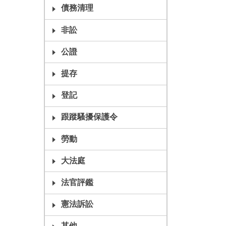
債務清理
非訟
公證
提存
登記
跟蹤騷擾保護令
勞動
大法庭
法官評鑑
憲法訴訟