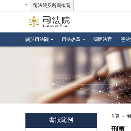
:::
司法院及所屬機關
關於司法院
司法改革
國民法官
憲法
首頁
便
:::
書狀範例
刑事