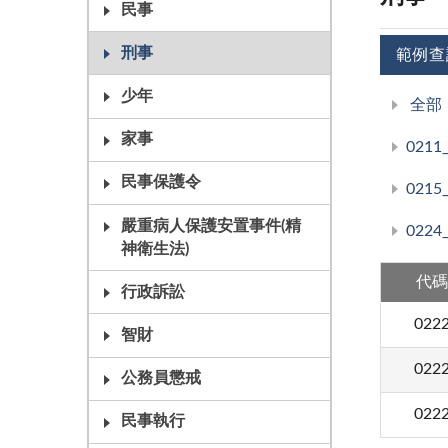
民事
刑事
範例查
少年
全部
家事
021
民事保護令
021
嚴重病人保護安置事件(精
022
神衛生法)
代碼
行政訴訟
022
智財
022
公務員懲戒
022
民事執行