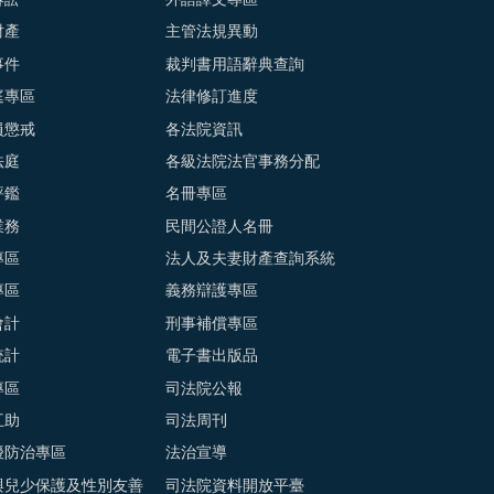
訴訟
外語譯文專區
財產
主管法規異動
事件
裁判書用語辭典查詢
庭專區
法律修訂進度
員懲戒
各法院資訊
法庭
各級法院法官事務分配
評鑑
名冊專區
業務
民間公證人名冊
專區
法人及夫妻財產查詢系統
專區
義務辯護專區
會計
刑事補償專區
統計
電子書出版品
專區
司法院公報
互助
司法周刊
擾防治專區
法治宣導
與兒少保護及性別友善
司法院資料開放平臺