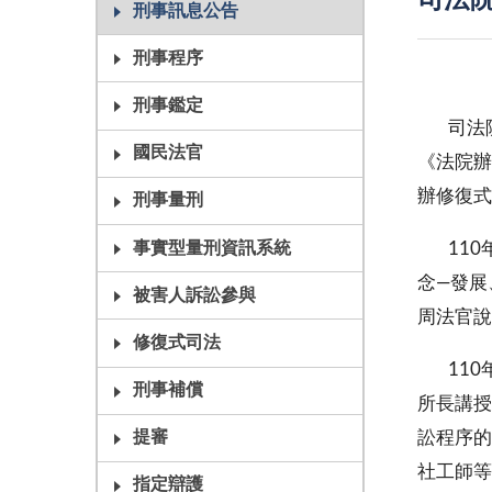
司法
刑事訊息公告
刑事程序
刑事鑑定
司法院為
國民法官
《法院辦
辦修復式
刑事量刑
事實型量刑資訊系統
110年
念—發展
被害人訴訟參與
周法官說
修復式司法
110年
刑事補償
所長講授
訟程序的
提審
社工師等
指定辯護