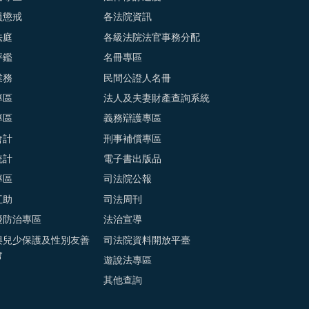
員懲戒
各法院資訊
法庭
各級法院法官事務分配
評鑑
名冊專區
業務
民間公證人名冊
專區
法人及夫妻財產查詢系統
專區
義務辯護專區
會計
刑事補償專區
統計
電子書出版品
專區
司法院公報
互助
司法周刊
擾防治專區
法治宣導
與兒少保護及性別友善
司法院資料開放平臺
會
遊說法專區
其他查詢