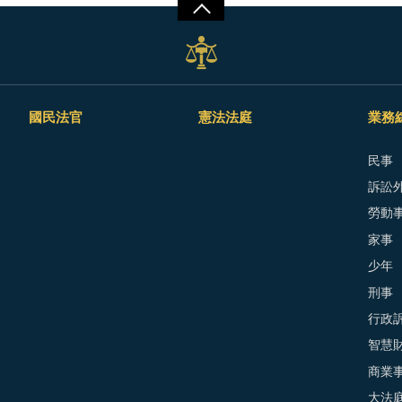
國民法官
憲法法庭
業務
民事
訴訟外
勞動
家事
少年
刑事
行政
智慧
商業
大法