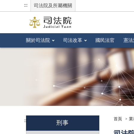
:::
司法院及所屬機關
關於司法院
司法改革
國民法官
憲法
首頁
業
:::
刑事