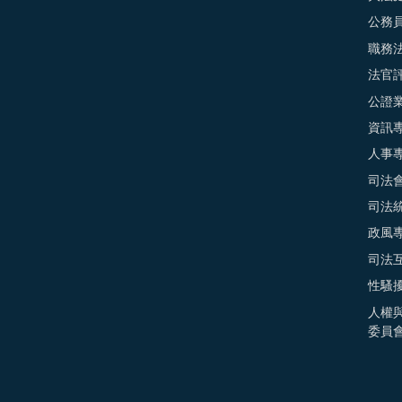
公務
職務
法官
公證
資訊
人事
司法
司法
政風
司法
性騷
人權
委員