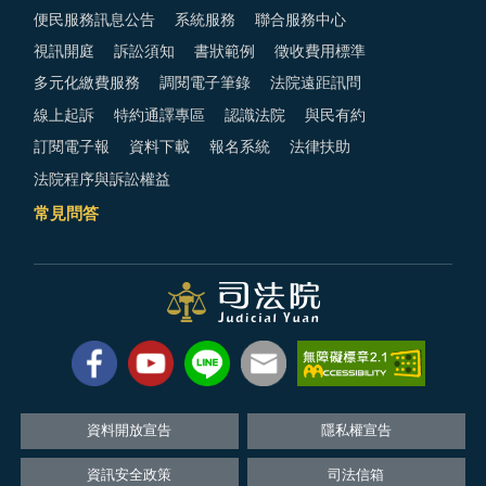
便民服務訊息公告
系統服務
聯合服務中心
視訊開庭
訴訟須知
書狀範例
徵收費用標準
多元化繳費服務
調閱電子筆錄
法院遠距訊問
線上起訴
特約通譯專區
認識法院
與民有約
訂閱電子報
資料下載
報名系統
法律扶助
法院程序與訴訟權益
常見問答
資料開放宣告
隱私權宣告
資訊安全政策
司法信箱