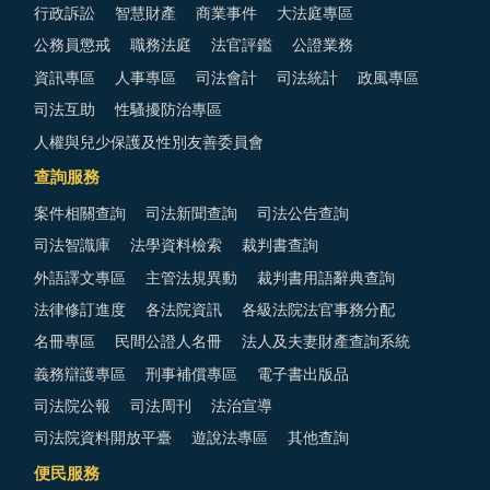
行政訴訟
智慧財產
商業事件
大法庭專區
公務員懲戒
職務法庭
法官評鑑
公證業務
資訊專區
人事專區
司法會計
司法統計
政風專區
司法互助
性騷擾防治專區
人權與兒少保護及性別友善委員會
查詢服務
案件相關查詢
司法新聞查詢
司法公告查詢
司法智識庫
法學資料檢索
裁判書查詢
外語譯文專區
主管法規異動
裁判書用語辭典查詢
法律修訂進度
各法院資訊
各級法院法官事務分配
名冊專區
民間公證人名冊
法人及夫妻財產查詢系統
義務辯護專區
刑事補償專區
電子書出版品
司法院公報
司法周刊
法治宣導
司法院資料開放平臺
遊說法專區
其他查詢
便民服務