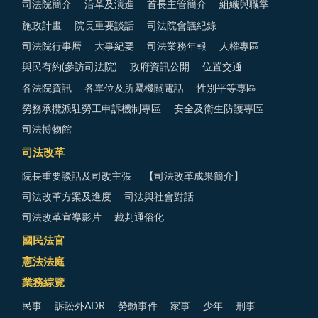
司法院簡介
沿革及演進
首長主管簡介
組織與職掌
施政計畫
院長重要談話
司法院會議紀錄
司法院行事曆
大事紀要
司法業務年報
人權專區
與民有約(參訪司法院)
政府資訊公開
位置交通
各法院資訊
各單位及所屬機關電話
性別平等專區
勞務承攬派駐勞工申訴機制專區
安全及衛生防護專區
司法博物館
司法改革
院長重要談話及司改主張
【司法改革成果簡介】
司法改革方案及進度
司法與社會對話
司法改革宣導影片
裁判通俗化
國民法官
憲法法庭
業務綜覽
民事
訴訟外ADR
勞動事件
家事
少年
刑事