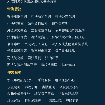
人權與兒少保護及性別友善委員會
查詢服務
案件相關查詢
司法新聞查詢
司法公告查詢
司法智識庫
法學資料檢索
裁判書查詢
外語譯文專區
主管法規異動
裁判書用語辭典查詢
法律修訂進度
各法院資訊
各級法院法官事務分配
名冊專區
民間公證人名冊
法人及夫妻財產查詢系統
義務辯護專區
刑事補償專區
電子書出版品
司法院公報
司法周刊
法治宣導
司法院資料開放平臺
遊說法專區
其他查詢
便民服務
便民服務訊息公告
系統服務
聯合服務中心
視訊開庭
訴訟須知
書狀範例
徵收費用標準
多元化繳費服務
調閱電子筆錄
法院遠距訊問
線上起訴
特約通譯專區
認識法院
與民有約