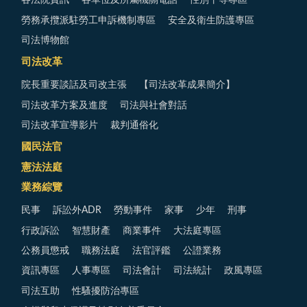
各法院資訊
各單位及所屬機關電話
性別平等專區
勞務承攬派駐勞工申訴機制專區
安全及衛生防護專區
司法博物館
司法改革
院長重要談話及司改主張
【司法改革成果簡介】
司法改革方案及進度
司法與社會對話
司法改革宣導影片
裁判通俗化
國民法官
憲法法庭
業務綜覽
民事
訴訟外ADR
勞動事件
家事
少年
刑事
行政訴訟
智慧財產
商業事件
大法庭專區
公務員懲戒
職務法庭
法官評鑑
公證業務
資訊專區
人事專區
司法會計
司法統計
政風專區
司法互助
性騷擾防治專區