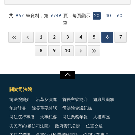
共
967
筆資料，第
6/49
頁，每頁顯示
20
40
60
筆。
1
2
3
4
5
6
7
8
9
10
關於司法院
司法院簡介
沿革及演進
首長主管簡介
組織與職掌
施政計畫
院長重要談話
司法院會議紀錄
司法院行事曆
大事紀要
司法業務年報
人權專區
與民有約(參訪司法院)
政府資訊公開
位置交通