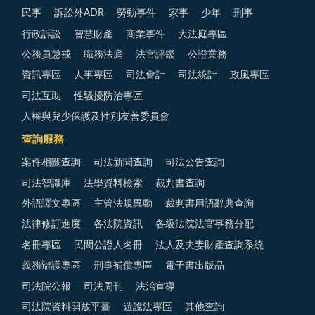
民事
訴訟外ADR
勞動事件
家事
少年
刑事
行政訴訟
智慧財產
商業事件
大法庭專區
公務員懲戒
職務法庭
法官評鑑
公證業務
資訊專區
人事專區
司法會計
司法統計
政風專區
司法互助
性騷擾防治專區
人權與兒少保護及性別友善委員會
查詢服務
案件相關查詢
司法新聞查詢
司法公告查詢
司法智識庫
法學資料檢索
裁判書查詢
外語譯文專區
主管法規異動
裁判書用語辭典查詢
法律修訂進度
各法院資訊
各級法院法官事務分配
名冊專區
民間公證人名冊
法人及夫妻財產查詢系統
義務辯護專區
刑事補償專區
電子書出版品
司法院公報
司法周刊
法治宣導
司法院資料開放平臺
遊說法專區
其他查詢