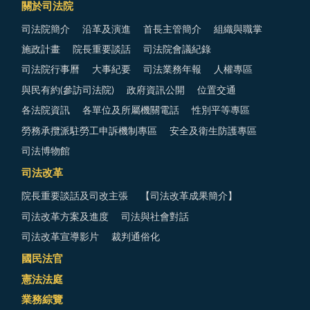
關於司法院
司法院簡介
沿革及演進
首長主管簡介
組織與職掌
施政計畫
院長重要談話
司法院會議紀錄
司法院行事曆
大事紀要
司法業務年報
人權專區
與民有約(參訪司法院)
政府資訊公開
位置交通
各法院資訊
各單位及所屬機關電話
性別平等專區
勞務承攬派駐勞工申訴機制專區
安全及衛生防護專區
司法博物館
司法改革
院長重要談話及司改主張
【司法改革成果簡介】
司法改革方案及進度
司法與社會對話
司法改革宣導影片
裁判通俗化
國民法官
憲法法庭
業務綜覽