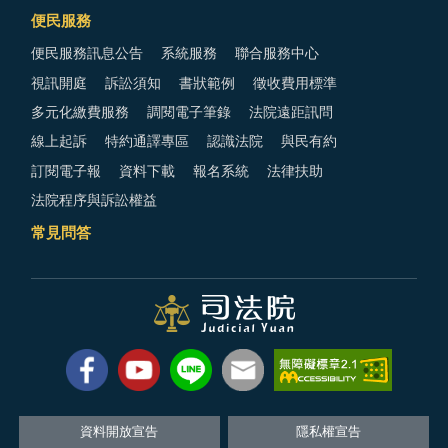
便民服務
便民服務訊息公告
系統服務
聯合服務中心
視訊開庭
訴訟須知
書狀範例
徵收費用標準
多元化繳費服務
調閱電子筆錄
法院遠距訊問
線上起訴
特約通譯專區
認識法院
與民有約
訂閱電子報
資料下載
報名系統
法律扶助
法院程序與訴訟權益
常見問答
資料開放宣告
隱私權宣告