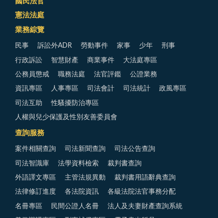
國民法官
憲法法庭
業務綜覽
民事
訴訟外ADR
勞動事件
家事
少年
刑事
行政訴訟
智慧財產
商業事件
大法庭專區
公務員懲戒
職務法庭
法官評鑑
公證業務
資訊專區
人事專區
司法會計
司法統計
政風專區
司法互助
性騷擾防治專區
人權與兒少保護及性別友善委員會
查詢服務
案件相關查詢
司法新聞查詢
司法公告查詢
司法智識庫
法學資料檢索
裁判書查詢
外語譯文專區
主管法規異動
裁判書用語辭典查詢
法律修訂進度
各法院資訊
各級法院法官事務分配
名冊專區
民間公證人名冊
法人及夫妻財產查詢系統