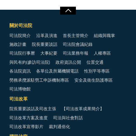
關於司法院
司法院簡介
沿革及演進
首長主管簡介
組織與職掌
施政計畫
院長重要談話
司法院會議紀錄
司法院行事曆
大事紀要
司法業務年報
人權專區
與民有約(參訪司法院)
政府資訊公開
位置交通
各法院資訊
各單位及所屬機關電話
性別平等專區
勞務承攬派駐勞工申訴機制專區
安全及衛生防護專區
司法博物館
司法改革
院長重要談話及司改主張
【司法改革成果簡介】
司法改革方案及進度
司法與社會對話
司法改革宣導影片
裁判通俗化