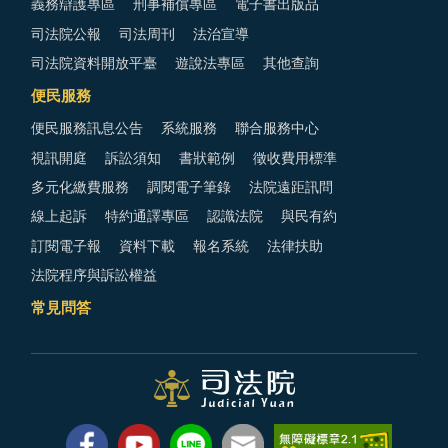
義務辯護專區
刑事補償專區
電子書出版品
司法院公報
司法周刊
法治宣導
司法院資料開放平臺
遊說法專區
其他查詢
便民服務
便民服務訊息公告
系統服務
聯合服務中心
視訊開庭
訴訟須知
書狀範例
徵收費用標準
多元化繳費服務
調閱電子筆錄
法院遠距訊問
線上起訴
特約通譯專區
認識法院
與民有約
訂閱電子報
資料下載
報名系統
法律扶助
法院程序與訴訟權益
常見問答