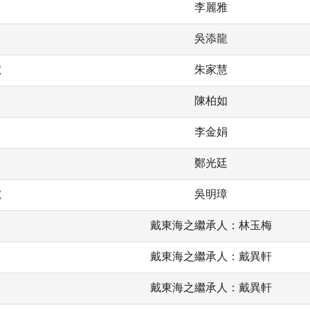
李麗雅
吳添龍
號
朱家慧
陳柏如
李金娟
鄭光廷
號
吳明璋
戴東海之繼承人：林玉梅
戴東海之繼承人：戴異軒
戴東海之繼承人：戴異軒