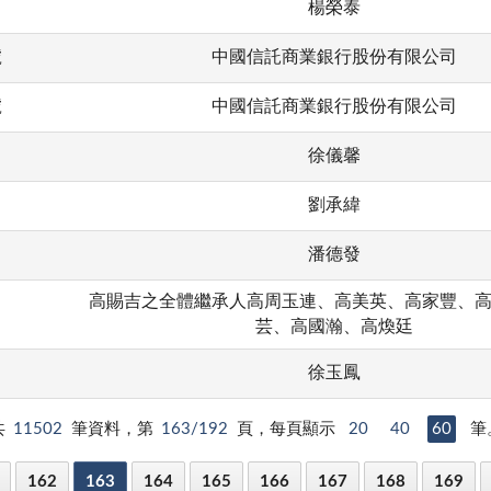
楊榮泰
號
中國信託商業銀行股份有限公司
號
中國信託商業銀行股份有限公司
徐儀馨
劉承緯
潘德發
高賜吉之全體繼承人高周玉連、高美英、高家豐、
芸、高國瀚、高煥廷
徐玉鳳
共
11502
筆資料，第
163/192
頁，每頁顯示
20
40
60
筆
162
163
164
165
166
167
168
169