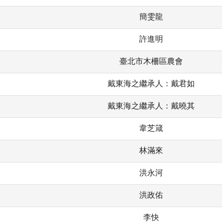
簡雯龍
許進明
臺北市木柵區農會
戴東海之繼承人：戴君如
戴東海之繼承人：戴曉其
韋芝箴
林滿來
洪永河
洪政佑
李快