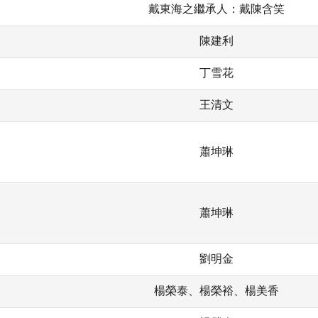
戴東海之繼承人：戴陳含笑
陳建利
丁雪花
王清文
蕭坤琳
蕭坤琳
劉明金
楊榮泰、楊榮裕、楊美香