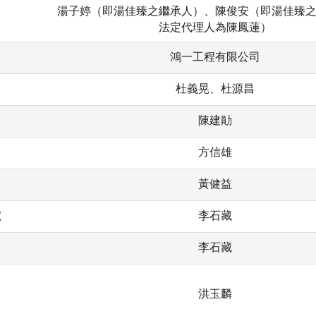
湯子婷（即湯佳臻之繼承人）、陳俊安（即湯佳臻
法定代理人為陳鳳蓮）
鴻一工程有限公司
杜義晃、杜源昌
陳建勛
方信雄
黃健益
號
李石藏
李石藏
洪玉麟