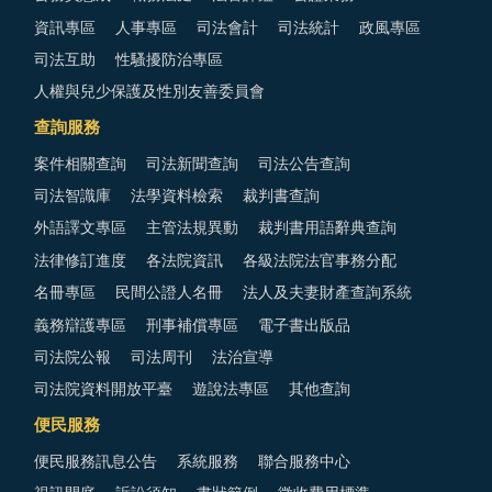
資訊專區
人事專區
司法會計
司法統計
政風專區
司法互助
性騷擾防治專區
人權與兒少保護及性別友善委員會
查詢服務
案件相關查詢
司法新聞查詢
司法公告查詢
司法智識庫
法學資料檢索
裁判書查詢
外語譯文專區
主管法規異動
裁判書用語辭典查詢
法律修訂進度
各法院資訊
各級法院法官事務分配
名冊專區
民間公證人名冊
法人及夫妻財產查詢系統
義務辯護專區
刑事補償專區
電子書出版品
司法院公報
司法周刊
法治宣導
司法院資料開放平臺
遊說法專區
其他查詢
便民服務
便民服務訊息公告
系統服務
聯合服務中心