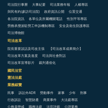
司法院行事曆
大事紀要
司法業務年報
人權專區
與民有約(參訪司法院)
政府資訊公開
位置交通
各法院資訊
各單位及所屬機關電話
性別平等專區
勞務承攬派駐勞工申訴機制專區
安全及衛生防護專區
司法博物館
司法改革
院長重要談話及司改主張
【司法改革成果簡介】
司法改革方案及進度
司法與社會對話
司法改革宣導影片
裁判通俗化
國民法官
憲法法庭
業務綜覽
民事
訴訟外ADR
勞動事件
家事
少年
刑事
行政訴訟
智慧財產
商業事件
大法庭專區
公務員懲戒
職務法庭
法官評鑑
公證業務