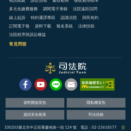
視訊開庭
訴訟須知
書狀範例
徵收費用標準
多元化繳費服務
調閱電子筆錄
法院遠距訊問
線上起訴
特約通譯專區
認識法院
與民有約
訂閱電子報
資料下載
報名系統
法律扶助
法院程序與訴訟權益
常見問答
資料開放宣告
隱私權宣告
資訊安全政策
司法信箱
100203臺北市中正區重慶南路一段 124 號 電話：02-23618577
交