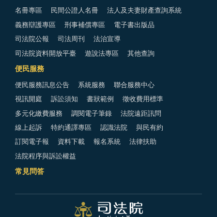
名冊專區
民間公證人名冊
法人及夫妻財產查詢系統
義務辯護專區
刑事補償專區
電子書出版品
司法院公報
司法周刊
法治宣導
司法院資料開放平臺
遊說法專區
其他查詢
便民服務
便民服務訊息公告
系統服務
聯合服務中心
視訊開庭
訴訟須知
書狀範例
徵收費用標準
多元化繳費服務
調閱電子筆錄
法院遠距訊問
線上起訴
特約通譯專區
認識法院
與民有約
訂閱電子報
資料下載
報名系統
法律扶助
法院程序與訴訟權益
常見問答