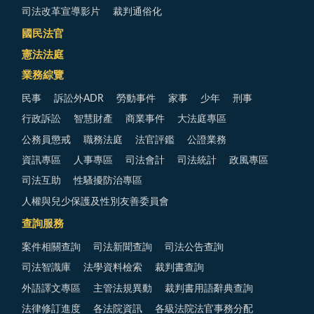
司法改革宣導影片
裁判通俗化
國民法官
憲法法庭
業務綜覽
民事
訴訟外ADR
勞動事件
家事
少年
刑事
行政訴訟
智慧財產
商業事件
大法庭專區
公務員懲戒
職務法庭
法官評鑑
公證業務
資訊專區
人事專區
司法會計
司法統計
政風專區
司法互助
性騷擾防治專區
人權與兒少保護及性別友善委員會
查詢服務
案件相關查詢
司法新聞查詢
司法公告查詢
司法智識庫
法學資料檢索
裁判書查詢
外語譯文專區
主管法規異動
裁判書用語辭典查詢
法律修訂進度
各法院資訊
各級法院法官事務分配