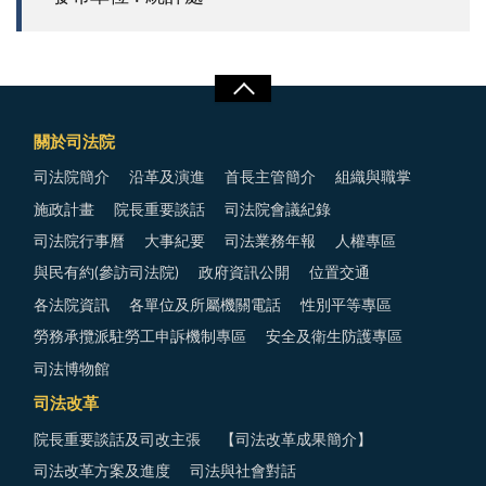
關於司法院
司法院簡介
沿革及演進
首長主管簡介
組織與職掌
施政計畫
院長重要談話
司法院會議紀錄
司法院行事曆
大事紀要
司法業務年報
人權專區
與民有約(參訪司法院)
政府資訊公開
位置交通
各法院資訊
各單位及所屬機關電話
性別平等專區
勞務承攬派駐勞工申訴機制專區
安全及衛生防護專區
司法博物館
司法改革
院長重要談話及司改主張
【司法改革成果簡介】
司法改革方案及進度
司法與社會對話