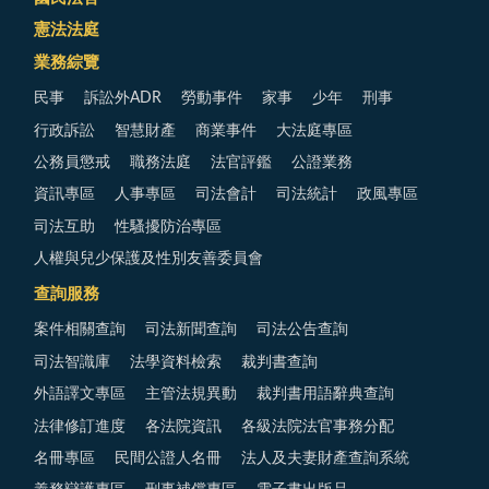
憲法法庭
業務綜覽
民事
訴訟外ADR
勞動事件
家事
少年
刑事
行政訴訟
智慧財產
商業事件
大法庭專區
公務員懲戒
職務法庭
法官評鑑
公證業務
資訊專區
人事專區
司法會計
司法統計
政風專區
司法互助
性騷擾防治專區
人權與兒少保護及性別友善委員會
查詢服務
案件相關查詢
司法新聞查詢
司法公告查詢
司法智識庫
法學資料檢索
裁判書查詢
外語譯文專區
主管法規異動
裁判書用語辭典查詢
法律修訂進度
各法院資訊
各級法院法官事務分配
名冊專區
民間公證人名冊
法人及夫妻財產查詢系統