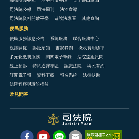
義務辯護專區
刑事補償專區
電子書出版品
司法院公報
司法周刊
法治宣導
司法院資料開放平臺
遊說法專區
其他查詢
便民服務
便民服務訊息公告
系統服務
聯合服務中心
視訊開庭
訴訟須知
書狀範例
徵收費用標準
多元化繳費服務
調閱電子筆錄
法院遠距訊問
線上起訴
特約通譯專區
認識法院
與民有約
訂閱電子報
資料下載
報名系統
法律扶助
法院程序與訴訟權益
常見問答