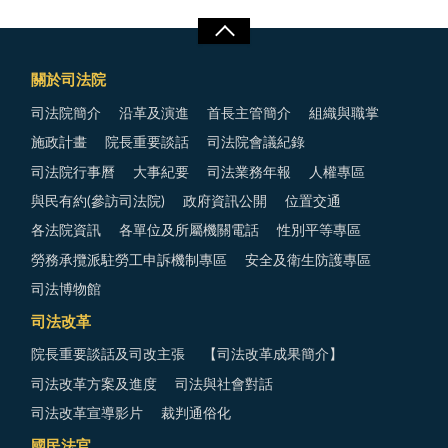
關於司法院
司法院簡介
沿革及演進
首長主管簡介
組織與職掌
施政計畫
院長重要談話
司法院會議紀錄
司法院行事曆
大事紀要
司法業務年報
人權專區
與民有約(參訪司法院)
政府資訊公開
位置交通
各法院資訊
各單位及所屬機關電話
性別平等專區
勞務承攬派駐勞工申訴機制專區
安全及衛生防護專區
司法博物館
司法改革
院長重要談話及司改主張
【司法改革成果簡介】
司法改革方案及進度
司法與社會對話
司法改革宣導影片
裁判通俗化
國民法官