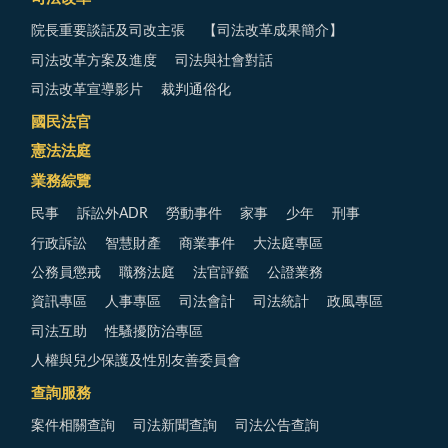
院長重要談話及司改主張
【司法改革成果簡介】
司法改革方案及進度
司法與社會對話
司法改革宣導影片
裁判通俗化
國民法官
憲法法庭
業務綜覽
民事
訴訟外ADR
勞動事件
家事
少年
刑事
行政訴訟
智慧財產
商業事件
大法庭專區
公務員懲戒
職務法庭
法官評鑑
公證業務
資訊專區
人事專區
司法會計
司法統計
政風專區
司法互助
性騷擾防治專區
人權與兒少保護及性別友善委員會
查詢服務
案件相關查詢
司法新聞查詢
司法公告查詢