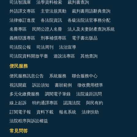
司法智識庫
法學資料檢索
裁判書查詢
外語譯文專區
主管法規異動
裁判書用語辭典查詢
法律修訂進度
各法院資訊
各級法院法官事務分配
名冊專區
民間公證人名冊
法人及夫妻財產查詢系統
義務辯護專區
刑事補償專區
電子書出版品
司法院公報
司法周刊
法治宣導
司法院資料開放平臺
遊說法專區
其他查詢
便民服務
便民服務訊息公告
系統服務
聯合服務中心
視訊開庭
訴訟須知
書狀範例
徵收費用標準
多元化繳費服務
調閱電子筆錄
法院遠距訊問
線上起訴
特約通譯專區
認識法院
與民有約
訂閱電子報
資料下載
報名系統
法律扶助
法院程序與訴訟權益
常見問答