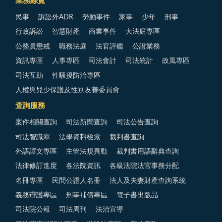
業務綜覽
民事
訴訟外ADR
勞動事件
家事
少年
刑事
行政訴訟
智慧財產
商業事件
大法庭專區
公務員懲戒
職務法庭
法官評鑑
公證業務
資訊專區
人事專區
司法會計
司法統計
政風專區
司法互助
性騷擾防治專區
人權與兒少保護及性別友善委員會
查詢服務
案件相關查詢
司法新聞查詢
司法公告查詢
司法智識庫
法學資料檢索
裁判書查詢
外語譯文專區
主管法規異動
裁判書用語辭典查詢
法律修訂進度
各法院資訊
各級法院法官事務分配
名冊專區
民間公證人名冊
法人及夫妻財產查詢系統
義務辯護專區
刑事補償專區
電子書出版品
司法院公報
司法周刊
法治宣導