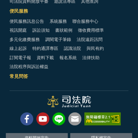
司法院資料開放平臺
遊說法專區
其他查詢
便民服務
便民服務訊息公告
系統服務
聯合服務中心
視訊開庭
訴訟須知
書狀範例
徵收費用標準
多元化繳費服務
調閱電子筆錄
法院遠距訊問
線上起訴
特約通譯專區
認識法院
與民有約
訂閱電子報
資料下載
報名系統
法律扶助
法院程序與訴訟權益
常見問答