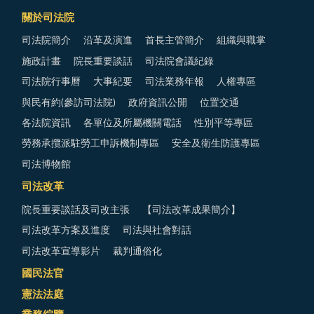
關於司法院
司法院簡介
沿革及演進
首長主管簡介
組織與職掌
施政計畫
院長重要談話
司法院會議紀錄
司法院行事曆
大事紀要
司法業務年報
人權專區
與民有約(參訪司法院)
政府資訊公開
位置交通
各法院資訊
各單位及所屬機關電話
性別平等專區
勞務承攬派駐勞工申訴機制專區
安全及衛生防護專區
司法博物館
司法改革
院長重要談話及司改主張
【司法改革成果簡介】
司法改革方案及進度
司法與社會對話
司法改革宣導影片
裁判通俗化
國民法官
憲法法庭