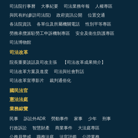
司法院行事曆
大事紀要
司法業務年報
人權專區
與民有約(參訪司法院)
政府資訊公開
位置交通
各法院資訊
各單位及所屬機關電話
性別平等專區
勞務承攬派駐勞工申訴機制專區
安全及衛生防護專區
司法博物館
司法改革
院長重要談話及司改主張
【司法改革成果簡介】
司法改革方案及進度
司法與社會對話
司法改革宣導影片
裁判通俗化
國民法官
憲法法庭
業務綜覽
民事
訴訟外ADR
勞動事件
家事
少年
刑事
行政訴訟
智慧財產
商業事件
大法庭專區
公務員懲戒
職務法庭
法官評鑑
公證業務