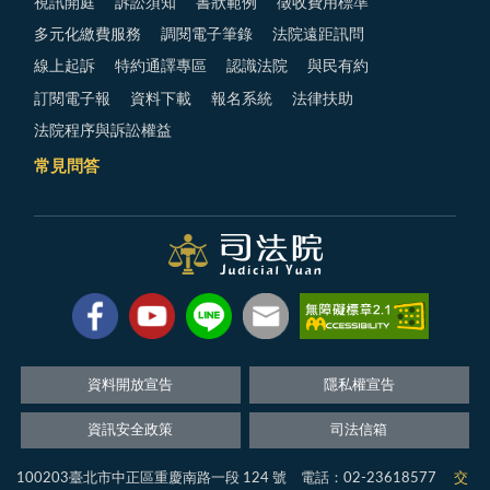
視訊開庭
訴訟須知
書狀範例
徵收費用標準
多元化繳費服務
調閱電子筆錄
法院遠距訊問
線上起訴
特約通譯專區
認識法院
與民有約
訂閱電子報
資料下載
報名系統
法律扶助
法院程序與訴訟權益
常見問答
資料開放宣告
隱私權宣告
資訊安全政策
司法信箱
100203臺北市中正區重慶南路一段 124 號 電話：02-23618577
交