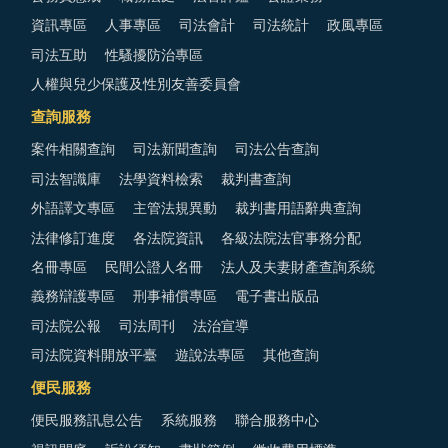
資訊專區
人事專區
司法會計
司法統計
政風專區
司法互助
性騷擾防治專區
人權與兒少保護及性別友善委員會
查詢服務
案件相關查詢
司法新聞查詢
司法公告查詢
司法智識庫
法學資料檢索
裁判書查詢
外語譯文專區
主管法規異動
裁判書用語辭典查詢
法律修訂進度
各法院資訊
各級法院法官事務分配
名冊專區
民間公證人名冊
法人及夫妻財產查詢系統
義務辯護專區
刑事補償專區
電子書出版品
司法院公報
司法周刊
法治宣導
司法院資料開放平臺
遊說法專區
其他查詢
便民服務
便民服務訊息公告
系統服務
聯合服務中心