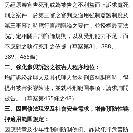
另經原審宣告死刑或為被告之不利益而上訴求處死
刑之案件，於第三審之審判應適用強制辯護制度及
第三審審判時應行言詞辯論之要件，並授權最高法
院訂定相關言詞辯論規則，以及受刑能力不足，而
不應對之執行死刑之依據（草案第31、388、
389、465條）
二、強化參與訴訟之被害人程序地位：
增訂訴訟參與人及其代理人於科刑資料調查時，得
提出被害影響陳述，並就科刑範圍事項，請求詢問
被告。（草案第455條之48）
三、因應修法現況及社會安全需求，增修預防性羈
押適用範圍規定：
因應兒童及少年性剝削防制條例、詐欺犯罪危害防