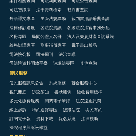
案件相關查詢
司法新聞查詢
司法公告查詢
司法智識庫
法學資料檢索
裁判書查詢
外語譯文專區
主管法規異動
裁判書用語辭典查詢
法律修訂進度
各法院資訊
各級法院法官事務分配
名冊專區
民間公證人名冊
法人及夫妻財產查詢系統
義務辯護專區
刑事補償專區
電子書出版品
司法院公報
司法周刊
法治宣導
司法院資料開放平臺
遊說法專區
其他查詢
便民服務
便民服務訊息公告
系統服務
聯合服務中心
視訊開庭
訴訟須知
書狀範例
徵收費用標準
多元化繳費服務
調閱電子筆錄
法院遠距訊問
線上起訴
特約通譯專區
認識法院
與民有約
訂閱電子報
資料下載
報名系統
法律扶助
法院程序與訴訟權益