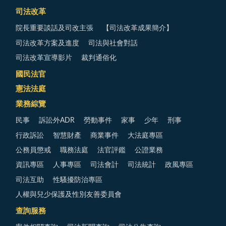
司法改革
院長重要談話及司改主張
【司法改革成果簡介】
司法改革方案及進度
司法與社會對話
司法改革宣導影片
裁判通俗化
國民法官
憲法法庭
業務綜覽
民事
訴訟外ADR
勞動事件
家事
少年
刑事
行政訴訟
智慧財產
商業事件
大法庭專區
公務員懲戒
職務法庭
法官評鑑
公證業務
資訊專區
人事專區
司法會計
司法統計
政風專區
司法互助
性騷擾防治專區
人權與兒少保護及性別友善委員會
查詢服務