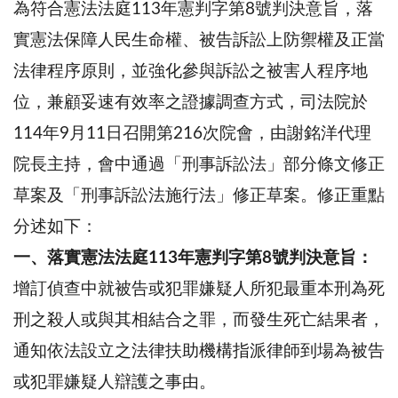
為符合憲法法庭113年憲判字第8號判決意旨，落
實憲法保障人民生命權、被告訴訟上防禦權及正當
法律程序原則，並強化參與訴訟之被害人程序地
位，兼顧妥速有效率之證據調查方式，司法院於
114年9月11日召開第216次院會，由謝銘洋代理
院長主持，會中通過「刑事訴訟法」部分條文修正
草案及「刑事訴訟法施行法」修正草案。修正重點
分述如下：
一、落實憲法法庭113年憲判字第8號判決意旨：
增訂偵查中就被告或犯罪嫌疑人所犯最重本刑為死
刑之殺人或與其相結合之罪，而發生死亡結果者，
通知依法設立之法律扶助機構指派律師到場為被告
或犯罪嫌疑人辯護之事由。