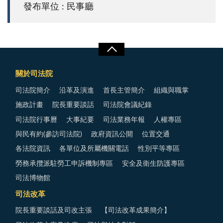
發布單位 : 民事廳
關於司法院
司法院簡介
沿革及演進
首長主管簡介
組織與職掌
施政計畫
院長重要談話
司法院會議紀錄
司法院行事曆
大事紀要
司法業務年報
人權專區
與民有約(參訪司法院)
政府資訊公開
位置交通
各法院資訊
各單位及所屬機關電話
性別平等專區
勞務承攬派駐勞工申訴機制專區
安全及衛生防護專區
司法博物館
司法改革
院長重要談話及司改主張
【司法改革成果簡介】