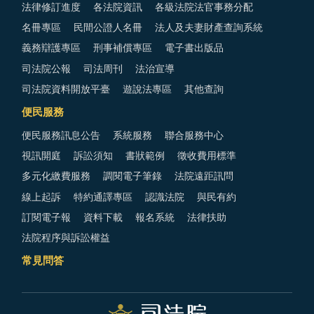
法律修訂進度
各法院資訊
各級法院法官事務分配
名冊專區
民間公證人名冊
法人及夫妻財產查詢系統
義務辯護專區
刑事補償專區
電子書出版品
司法院公報
司法周刊
法治宣導
司法院資料開放平臺
遊說法專區
其他查詢
便民服務
便民服務訊息公告
系統服務
聯合服務中心
視訊開庭
訴訟須知
書狀範例
徵收費用標準
多元化繳費服務
調閱電子筆錄
法院遠距訊問
線上起訴
特約通譯專區
認識法院
與民有約
訂閱電子報
資料下載
報名系統
法律扶助
法院程序與訴訟權益
常見問答