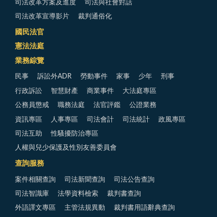
司法改革方案及進度
司法與社會對話
司法改革宣導影片
裁判通俗化
國民法官
憲法法庭
業務綜覽
民事
訴訟外ADR
勞動事件
家事
少年
刑事
行政訴訟
智慧財產
商業事件
大法庭專區
公務員懲戒
職務法庭
法官評鑑
公證業務
資訊專區
人事專區
司法會計
司法統計
政風專區
司法互助
性騷擾防治專區
人權與兒少保護及性別友善委員會
查詢服務
案件相關查詢
司法新聞查詢
司法公告查詢
司法智識庫
法學資料檢索
裁判書查詢
外語譯文專區
主管法規異動
裁判書用語辭典查詢