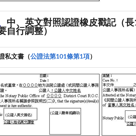
、
中、英文對照認證橡皮戳記（長
要自行調整）
證私文書（
公證法第101條第1項
）