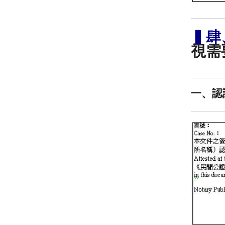
▍肆
視需
一、認