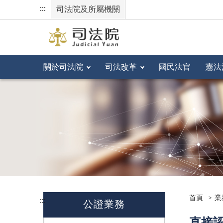
:::
司法院及所屬機關
關於司法院
司法改革
國民法官
憲法
首頁
業
:::
公證業務