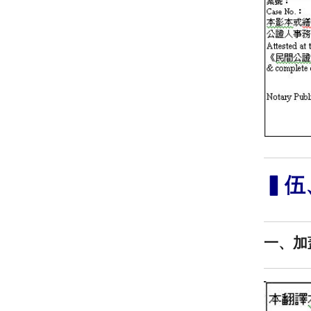
▍伍
一、加