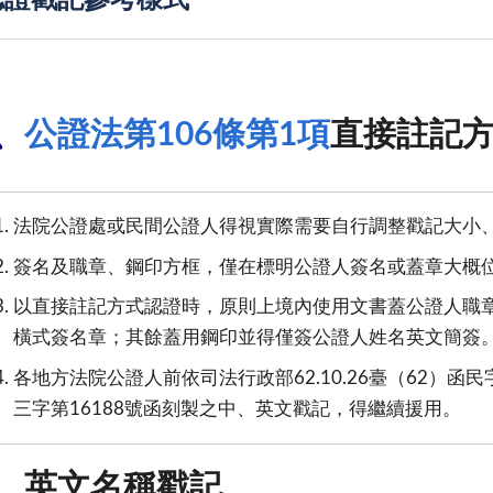
認證戳記參考樣式
、
公證法第106條第1項
直接註記
法院公證處或民間公證人得視實際需要自行調整戳記大小
簽名及職章、鋼印方框，僅在標明公證人簽名或蓋章大概
以直接註記方式認證時，原則上境內使用文書蓋公證人職
橫式簽名章；其餘蓋用鋼印並得僅簽公證人姓名英文簡簽
各地方法院公證人前依司法行政部62.10.26臺（62）函民字
三字第16188號函刻製之中、英文戳記，得繼續援用。
、
英文名稱戳記