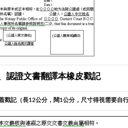
認證文書翻譯本橡皮戳記
、
蓋戳記（長12公分，闊1公分，尺寸得視需要自