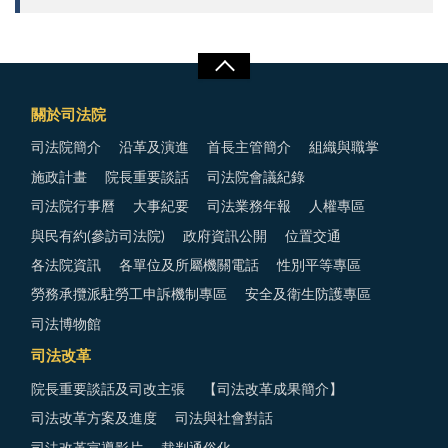
關於司法院
司法院簡介
沿革及演進
首長主管簡介
組織與職掌
施政計畫
院長重要談話
司法院會議紀錄
司法院行事曆
大事紀要
司法業務年報
人權專區
與民有約(參訪司法院)
政府資訊公開
位置交通
各法院資訊
各單位及所屬機關電話
性別平等專區
勞務承攬派駐勞工申訴機制專區
安全及衛生防護專區
司法博物館
司法改革
院長重要談話及司改主張
【司法改革成果簡介】
司法改革方案及進度
司法與社會對話