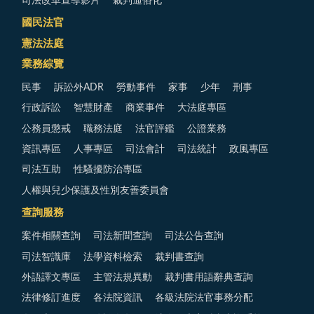
司法改革宣導影片
裁判通俗化
國民法官
憲法法庭
業務綜覽
民事
訴訟外ADR
勞動事件
家事
少年
刑事
行政訴訟
智慧財產
商業事件
大法庭專區
公務員懲戒
職務法庭
法官評鑑
公證業務
資訊專區
人事專區
司法會計
司法統計
政風專區
司法互助
性騷擾防治專區
人權與兒少保護及性別友善委員會
查詢服務
案件相關查詢
司法新聞查詢
司法公告查詢
司法智識庫
法學資料檢索
裁判書查詢
外語譯文專區
主管法規異動
裁判書用語辭典查詢
法律修訂進度
各法院資訊
各級法院法官事務分配