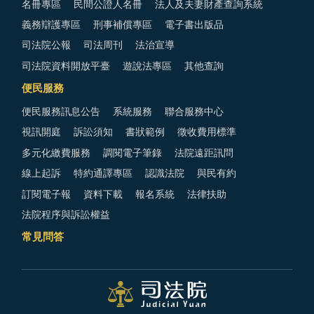
名冊專區
民間公證人名冊
法人及夫妻財產查詢系統
義務辯護專區
刑事補償專區
電子書出版品
司法院公報
司法周刊
法治宣導
司法院資料開放平臺
遊說法專區
其他查詢
便民服務
便民服務訊息公告
系統服務
聯合服務中心
視訊開庭
訴訟須知
書狀範例
徵收費用標準
多元化繳費服務
調閱電子筆錄
法院遠距訊問
線上起訴
特約通譯專區
認識法院
與民有約
訂閱電子報
資料下載
報名系統
法律扶助
法院程序與訴訟權益
常見問答