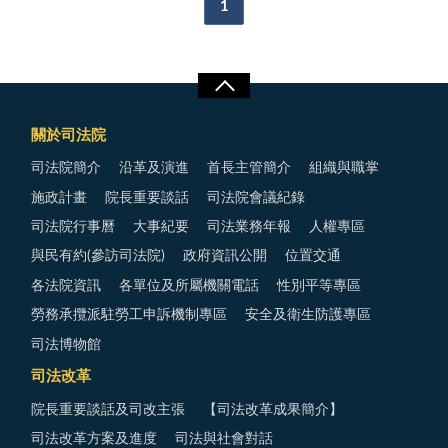
1
關於司法院
司法院簡介
沿革及演進
首長主管簡介
組織與職掌
施政計畫
院長重要談話
司法院會議紀錄
司法院行事曆
大事紀要
司法業務年報
人權專區
與民有約(參訪司法院)
政府資訊公開
位置交通
各法院資訊
各單位及所屬機關電話
性別平等專區
勞務承攬派駐勞工申訴機制專區
安全及衛生防護專區
司法博物館
司法改革
院長重要談話及司改主張
【司法改革成果簡介】
司法改革方案及進度
司法與社會對話