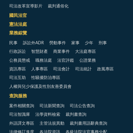
司法改革宣導影片
裁判通俗化
國民法官
憲法法庭
業務綜覽
民事
訴訟外ADR
勞動事件
家事
少年
刑事
行政訴訟
智慧財產
商業事件
大法庭專區
公務員懲戒
職務法庭
法官評鑑
公證業務
資訊專區
人事專區
司法會計
司法統計
政風專區
司法互助
性騷擾防治專區
人權與兒少保護及性別友善委員會
查詢服務
案件相關查詢
司法新聞查詢
司法公告查詢
司法智識庫
法學資料檢索
裁判書查詢
外語譯文專區
主管法規異動
裁判書用語辭典查詢
法律修訂進度
各法院資訊
各級法院法官事務分配