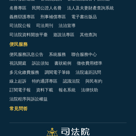
名冊專區
民間公證人名冊
法人及夫妻財產查詢系統
義務辯護專區
刑事補償專區
電子書出版品
司法院公報
司法周刊
法治宣導
司法院資料開放平臺
遊說法專區
其他查詢
便民服務
便民服務訊息公告
系統服務
聯合服務中心
視訊開庭
訴訟須知
書狀範例
徵收費用標準
多元化繳費服務
調閱電子筆錄
法院遠距訊問
線上起訴
特約通譯專區
認識法院
與民有約
訂閱電子報
資料下載
報名系統
法律扶助
法院程序與訴訟權益
常見問答