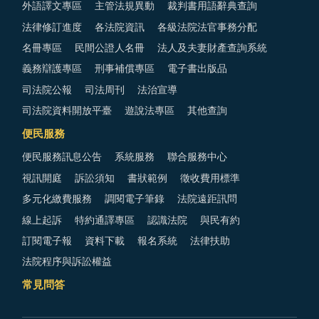
外語譯文專區
主管法規異動
裁判書用語辭典查詢
法律修訂進度
各法院資訊
各級法院法官事務分配
名冊專區
民間公證人名冊
法人及夫妻財產查詢系統
義務辯護專區
刑事補償專區
電子書出版品
司法院公報
司法周刊
法治宣導
司法院資料開放平臺
遊說法專區
其他查詢
便民服務
便民服務訊息公告
系統服務
聯合服務中心
視訊開庭
訴訟須知
書狀範例
徵收費用標準
多元化繳費服務
調閱電子筆錄
法院遠距訊問
線上起訴
特約通譯專區
認識法院
與民有約
訂閱電子報
資料下載
報名系統
法律扶助
法院程序與訴訟權益
常見問答