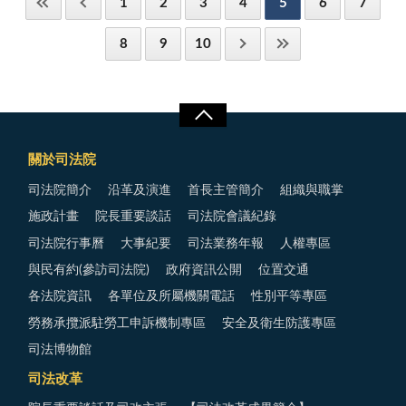
1
2
3
4
5
6
7
8
9
10
關於司法院
司法院簡介
沿革及演進
首長主管簡介
組織與職掌
施政計畫
院長重要談話
司法院會議紀錄
司法院行事曆
大事紀要
司法業務年報
人權專區
與民有約(參訪司法院)
政府資訊公開
位置交通
各法院資訊
各單位及所屬機關電話
性別平等專區
勞務承攬派駐勞工申訴機制專區
安全及衛生防護專區
司法博物館
司法改革