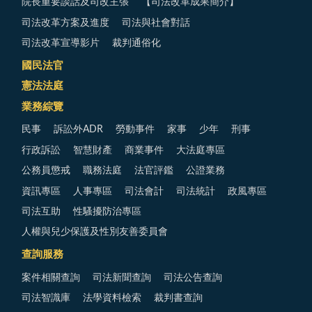
院長重要談話及司改主張
【司法改革成果簡介】
司法改革方案及進度
司法與社會對話
司法改革宣導影片
裁判通俗化
國民法官
憲法法庭
業務綜覽
民事
訴訟外ADR
勞動事件
家事
少年
刑事
行政訴訟
智慧財產
商業事件
大法庭專區
公務員懲戒
職務法庭
法官評鑑
公證業務
資訊專區
人事專區
司法會計
司法統計
政風專區
司法互助
性騷擾防治專區
人權與兒少保護及性別友善委員會
查詢服務
案件相關查詢
司法新聞查詢
司法公告查詢
司法智識庫
法學資料檢索
裁判書查詢