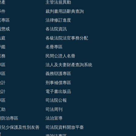
財產
主管法規異動
事件
裁判書用語辭典查詢
庭專區
法律修訂進度
員懲戒
各法院資訊
法庭
各級法院法官事務分配
評鑑
名冊專區
業務
民間公證人名冊
專區
法人及夫妻財產查詢系統
專區
義務辯護專區
會計
刑事補償專區
統計
電子書出版品
專區
司法院公報
互助
司法周刊
擾防治專區
法治宣導
與兒少保護及性別友善
司法院資料開放平臺
會