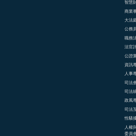
智慧
商業
大法
公務
職務
法官
公證
資訊
人事
司法
司法
政風
司法
性騷
人權
委員