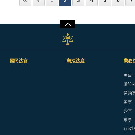
1
2
3
4
5
6
7
國民法官
憲法法庭
業務
民事
訴訟外
勞動
家事
少年
刑事
行政