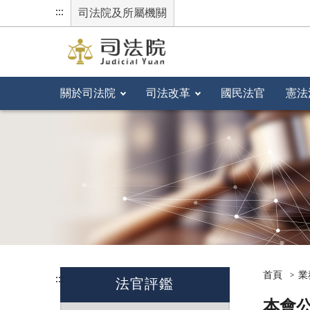
:::
司法院及所屬機關
關於司法院
司法改革
國民法官
憲法
首頁
業
:::
法官評鑑
本會