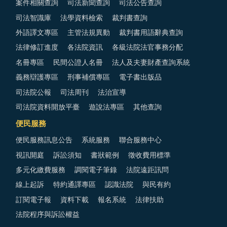
案件相關查詢
司法新聞查詢
司法公告查詢
司法智識庫
法學資料檢索
裁判書查詢
外語譯文專區
主管法規異動
裁判書用語辭典查詢
法律修訂進度
各法院資訊
各級法院法官事務分配
名冊專區
民間公證人名冊
法人及夫妻財產查詢系統
義務辯護專區
刑事補償專區
電子書出版品
司法院公報
司法周刊
法治宣導
司法院資料開放平臺
遊說法專區
其他查詢
便民服務
便民服務訊息公告
系統服務
聯合服務中心
視訊開庭
訴訟須知
書狀範例
徵收費用標準
多元化繳費服務
調閱電子筆錄
法院遠距訊問
線上起訴
特約通譯專區
認識法院
與民有約
訂閱電子報
資料下載
報名系統
法律扶助
法院程序與訴訟權益