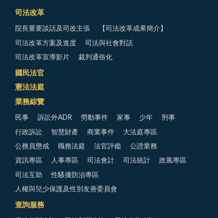
司法改革
院長重要談話及司改主張
【司法改革成果簡介】
司法改革方案及進度
司法與社會對話
司法改革宣導影片
裁判通俗化
國民法官
憲法法庭
業務綜覽
民事
訴訟外ADR
勞動事件
家事
少年
刑事
行政訴訟
智慧財產
商業事件
大法庭專區
公務員懲戒
職務法庭
法官評鑑
公證業務
資訊專區
人事專區
司法會計
司法統計
政風專區
司法互助
性騷擾防治專區
人權與兒少保護及性別友善委員會
查詢服務