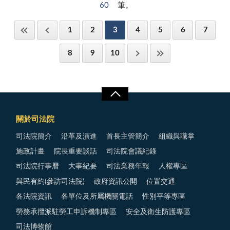
60
筆。
1
2
3
4
5
6
7
8
9
10
關於司法院
司法院簡介
沿革及演進
首長主管簡介
組織與職掌
施政計畫
院長重要談話
司法院會議紀錄
司法院行事曆
大事紀要
司法業務年報
人權專區
與民有約(參訪司法院)
政府資訊公開
位置交通
各法院資訊
各單位及所屬機關電話
性別平等專區
勞務承攬派駐勞工申訴機制專區
安全及衛生防護專區
司法博物館