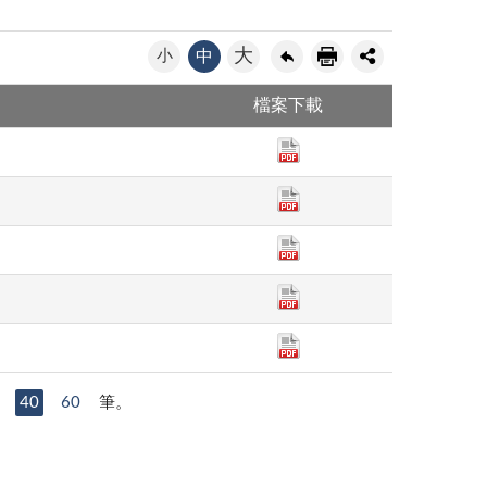
大
小
中
檔案下載
40
60
筆。