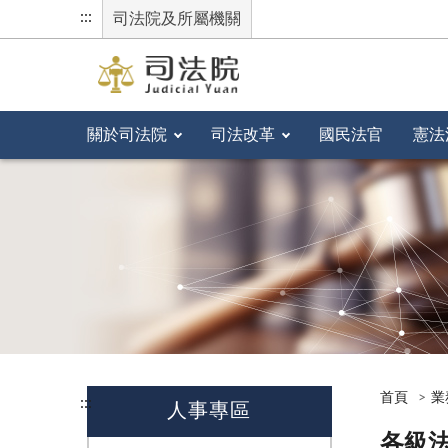
:::
司法院及所屬機關
關於司法院
司法改革
國民法官
憲法
首頁
業
:::
人事專區
各級