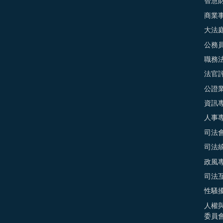
智慧
商業
大法
公務
職務
法官
公證
資訊
人事
司法
司法
政風
司法
性騷
人權
委員