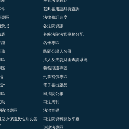
財產
主管法規異動
事件
裁判書用語辭典查詢
庭專區
法律修訂進度
員懲戒
各法院資訊
法庭
各級法院法官事務分配
評鑑
名冊專區
業務
民間公證人名冊
專區
法人及夫妻財產查詢系統
專區
義務辯護專區
會計
刑事補償專區
統計
電子書出版品
專區
司法院公報
互助
司法周刊
擾防治專區
法治宣導
與兒少保護及性別友善
司法院資料開放平臺
會
遊說法專區