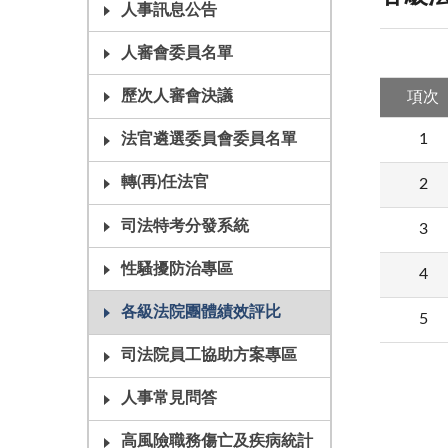
人事訊息公告
人審會委員名單
歷次人審會決議
項次
1
法官遴選委員會委員名單
轉(再)任法官
2
司法特考分發系統
3
性騷擾防治專區
4
各級法院團體績效評比
5
司法院員工協助方案專區
人事常見問答
高風險職務傷亡及疾病統計