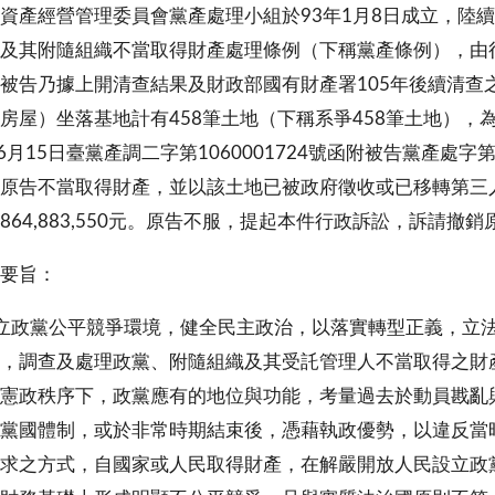
資產經營管理委員會黨產處理小組於93年1月8日成立，陸續
及其附隨組織不當取得財產處理條例（下稱黨產條例），由
被告乃據上開清查結果及財政部國有財產署105年後續清查
房屋）坐落基地計有458筆土地（下稱系爭458筆土地），為
年6月15日臺黨產調二字第1060001724號函附被告黨產處字
原告不當取得財產，並以該土地已被政府徵收或已移轉第三
864,883,550元。原告不服，提起本件行政訴訟，訴請撤銷
要旨：
建立政黨公平競爭環境，健全民主政治，以落實轉型正義，立
，調查及處理政黨、附隨組織及其受託管理人不當取得之財
憲政秩序下，政黨應有的地位與功能，考量過去於動員戡亂
黨國體制，或於非常時期結束後，憑藉執政優勢，以違反當
求之方式，自國家或人民取得財產，在解嚴開放人民設立政