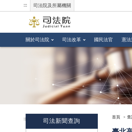
:::
司法院及所屬機關
關於司法院
司法改革
國民法官
憲法
首頁
查
:::
司法新聞查詢