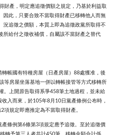
取得財產，明定應追徵價額之規定，乃基於利益取
。因此，只要合致不當取得財產已移轉他人而無
。況追徵之價額，本質上即為追徵政黨所取得不
後所給付之徵收補償，自屬該不當財產之替代
請轉帳國有特種房屋（日產房屋）88處獲准，後
就該等房屋坐落基地一併以轉帳接管等方式移轉所
有權。上開原告取得系爭458筆土地過程，並未給
收入而來，於105年8月10日黨產條例公布時，
第2項規定即應推定為不當取得財產。
黨產條例第6條第3項規定應予追徵。至於追徵價
；已移轉予第三人者共計450筆，移轉金額合計係