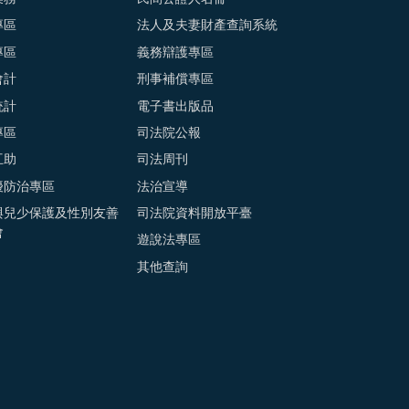
專區
法人及夫妻財產查詢系統
專區
義務辯護專區
會計
刑事補償專區
統計
電子書出版品
專區
司法院公報
互助
司法周刊
擾防治專區
法治宣導
與兒少保護及性別友善
司法院資料開放平臺
會
遊說法專區
其他查詢