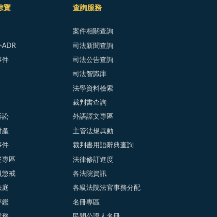
綜覽
查詢服務
案件相關查詢
ADR
司法新聞查詢
事件
司法公告查詢
司法智識庫
法學資料檢索
裁判書查詢
訴訟
外語譯文專區
財產
主管法規異動
事件
裁判書用語辭典查詢
庭專區
法律修訂進度
員懲戒
各法院資訊
法庭
各級法院法官事務分配
評鑑
名冊專區
業務
民間公證人名冊