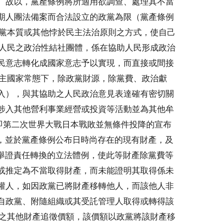
。故以，黨產條例將所適用欲調查、處理其不當
期人團法備案而合法設立的政黨為限（黨產條例
政黨本質或其他悖於民主法治原則之方式，使自己
為人民之政治性結社團體，係在協助人民形成政治
民意志轉化成國家意志予以實現，而直接或間接
民主國家常態下，除政黨財源，除黨費、政治獻
入），與其協助之人民政治意見表達確有密切關
涉入其他營利事業經營或投資等活動並為其他牟
（即第二次世界大戰日本戰敗並無條件投降的宣布
人，並於黨產條例公布日時尚存在的現有財產，及
由舉證責任轉換的立法體例，使此等財產除黨費等
或推定為不當取得財產，而未能證明其取得係未
權人，如因政黨已將財產移轉他人，而該他人非
自政黨、附隨組織或其受託管理人取得或轉得該
黨之其他財產追徵價額，該價額以政黨將該財產移