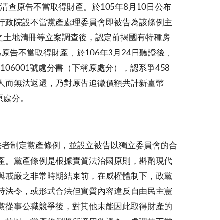
清查原告不當取得財產。於105年8月10日公布
行政院設不當黨產處理委員會即被告為該條例主
之土地清冊等立案調查後，認定前揭國有特種房
原告不當取得財產，於106年3月24日聽證後，
第106001號處分書（下稱原處分），認系爭458
人而無法返還，乃對原告追徵價額共計新臺幣
原處分。
法者制定黨產條例，並設立被告以獨立委員會的合
產。黨產條例是根據實質法治國原則，斟酌現代
與戒嚴之非常時期結束前，在威權體制下，政黨
時法令，或形式合法但實質內容違反自由民主憲
黨從事公職競爭後，對其他未能因此取得財產的