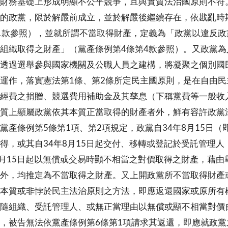
財務基礎上形成明顯不公平競爭，且與實質法治國原則不符
的政黨，限於解嚴前成立，並於解嚴後繼續存在，依戡亂時
1款參照），並就所謂不當取得財產，定義為「政黨以違反
組織取得之財產」（黨產條例第4條第4款參照）。又政黨
透過選舉參與國家機關及公職人員之建構，將凝聚之個別國
運作，落實憲法第1條、第2條所定民主國原則，是在自由
經費之捐贈、競選費用補助金及其孳息（下稱黨費等一般收
質上顯屬政黨依其本質正當取得的財產者外，鮮有容許政黨
黨產條例第5條第1項、第2項規定，政黨自34年8月15日
得，或其自34年8月15日起交付、移轉或登記於受託管理
8月15日起以無償或交易時顯不相當之對價取得之財產，藉
外，均推定為不當取得之財產。又上開政黨所不當取得財產
本質或非悖於民主法治原則之方法，即應返還國家或原所有
隨組織、受託管理人、或無正當理由以無償或顯不相當對價
，被告無法依黨產條例第6條第1項請求其返還，即應就政