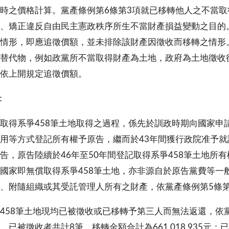
時之價格計算。黨產條例第6條第3項就已移轉他人之不當
、矯正違反自由民主憲政秩序所生不當財產損益變動之目的
情形，即應追徵價額，並未排除該財產因徵收而移轉之情形
替代物，例如政黨所不當取得財產為土地，政府為土地徵收
依上開規定追徵價額。
：
取得系爭458筆土地取得之過程，係先於訓政時期向國家申
用等方式登記所有權予原告，繼而於43年間獲行政院准予
告，原告陸續於46年至50年間登記取得系爭458筆土地所
國家即無償取得系爭458筆土地，亦非源自於原告黨費等一般
、附隨組織或其受託管理人所有之財產，依黨產條例第5條
458筆土地現均已被徵收或已移轉予第三人而無法返還，依
，已被徵收者共計8筆，移轉金額合計為661,018,935元