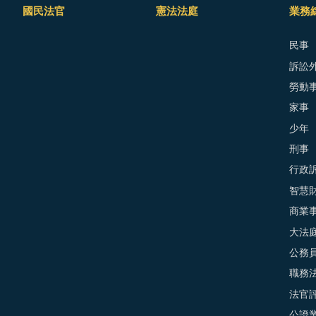
國民法官
憲法法庭
業務
民事
訴訟外
勞動
家事
少年
刑事
行政
智慧
商業
大法
公務
職務
法官
公證