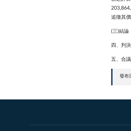
203,
追徵其價額
(三)結
四、判決
五、合議
發布日期