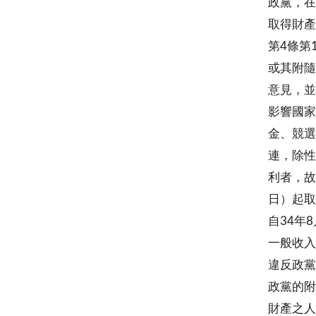
政黨，在
取得財產
第4條第
或其附隨
意見，並
影響國家
金、競選
連，除性
利者，故
日）起取
自34年
一般收入
違反政黨
政黨的附
財產之人