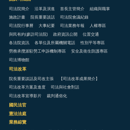
司法院簡介
沿革及演進
首長主管簡介
組織與職掌
施政計畫
院長重要談話
司法院會議紀錄
司法院行事曆
大事紀要
司法業務年報
人權專區
與民有約(參訪司法院)
政府資訊公開
位置交通
各法院資訊
各單位及所屬機關電話
性別平等專區
勞務承攬派駐勞工申訴機制專區
安全及衛生防護專區
司法博物館
司法改革
院長重要談話及司改主張
【司法改革成果簡介】
司法改革方案及進度
司法與社會對話
司法改革宣導影片
裁判通俗化
國民法官
憲法法庭
業務綜覽