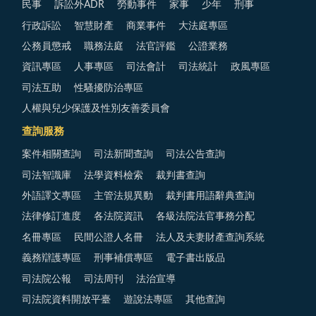
民事
訴訟外ADR
勞動事件
家事
少年
刑事
行政訴訟
智慧財產
商業事件
大法庭專區
公務員懲戒
職務法庭
法官評鑑
公證業務
資訊專區
人事專區
司法會計
司法統計
政風專區
司法互助
性騷擾防治專區
人權與兒少保護及性別友善委員會
查詢服務
案件相關查詢
司法新聞查詢
司法公告查詢
司法智識庫
法學資料檢索
裁判書查詢
外語譯文專區
主管法規異動
裁判書用語辭典查詢
法律修訂進度
各法院資訊
各級法院法官事務分配
名冊專區
民間公證人名冊
法人及夫妻財產查詢系統
義務辯護專區
刑事補償專區
電子書出版品
司法院公報
司法周刊
法治宣導
司法院資料開放平臺
遊說法專區
其他查詢