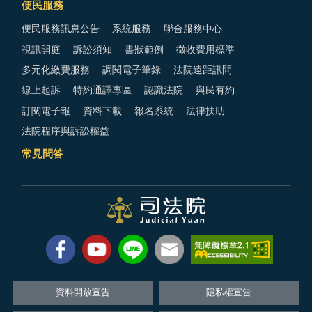
便民服務
便民服務訊息公告
系統服務
聯合服務中心
視訊開庭
訴訟須知
書狀範例
徵收費用標準
多元化繳費服務
調閱電子筆錄
法院遠距訊問
線上起訴
特約通譯專區
認識法院
與民有約
訂閱電子報
資料下載
報名系統
法律扶助
法院程序與訴訟權益
常見問答
資料開放宣告
隱私權宣告