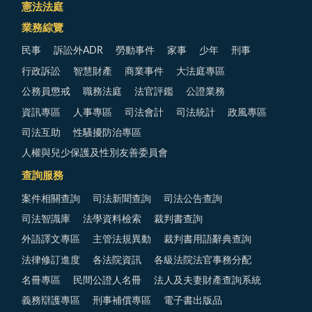
憲法法庭
業務綜覽
民事
訴訟外ADR
勞動事件
家事
少年
刑事
行政訴訟
智慧財產
商業事件
大法庭專區
公務員懲戒
職務法庭
法官評鑑
公證業務
資訊專區
人事專區
司法會計
司法統計
政風專區
司法互助
性騷擾防治專區
人權與兒少保護及性別友善委員會
查詢服務
案件相關查詢
司法新聞查詢
司法公告查詢
司法智識庫
法學資料檢索
裁判書查詢
外語譯文專區
主管法規異動
裁判書用語辭典查詢
法律修訂進度
各法院資訊
各級法院法官事務分配
名冊專區
民間公證人名冊
法人及夫妻財產查詢系統
義務辯護專區
刑事補償專區
電子書出版品