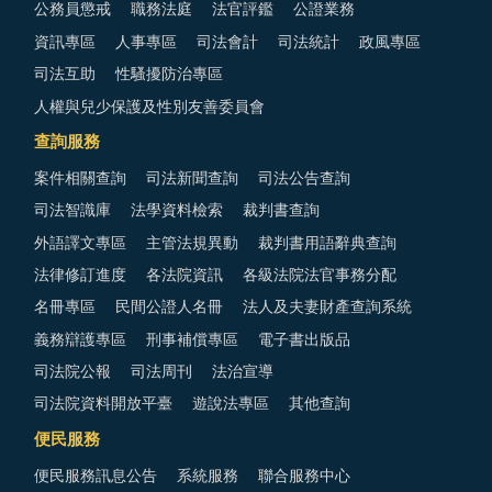
公務員懲戒
職務法庭
法官評鑑
公證業務
資訊專區
人事專區
司法會計
司法統計
政風專區
司法互助
性騷擾防治專區
人權與兒少保護及性別友善委員會
查詢服務
案件相關查詢
司法新聞查詢
司法公告查詢
司法智識庫
法學資料檢索
裁判書查詢
外語譯文專區
主管法規異動
裁判書用語辭典查詢
法律修訂進度
各法院資訊
各級法院法官事務分配
名冊專區
民間公證人名冊
法人及夫妻財產查詢系統
義務辯護專區
刑事補償專區
電子書出版品
司法院公報
司法周刊
法治宣導
司法院資料開放平臺
遊說法專區
其他查詢
便民服務
便民服務訊息公告
系統服務
聯合服務中心