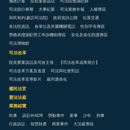
施政計畫
院長重要談話
司法院會議紀錄
司法院行事曆
大事紀要
司法業務年報
人權專區
與民有約(參訪司法院)
政府資訊公開
位置交通
各法院資訊
各單位及所屬機關電話
性別平等專區
勞務承攬派駐勞工申訴機制專區
安全及衛生防護專區
司法博物館
司法改革
院長重要談話及司改主張
【司法改革成果簡介】
司法改革方案及進度
司法與社會對話
司法改革宣導影片
裁判通俗化
國民法官
憲法法庭
業務綜覽
民事
訴訟外ADR
勞動事件
家事
少年
刑事
行政訴訟
智慧財產
商業事件
大法庭專區