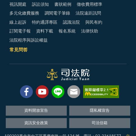
視訊開庭
訴訟須知
書狀範例
徵收費用標準
多元化繳費服務
調閱電子筆錄
法院遠距訊問
線上起訴
特約通譯專區
認識法院
與民有約
訂閱電子報
資料下載
報名系統
法律扶助
法院程序與訴訟權益
常見問答
資料開放宣告
隱私權宣告
資訊安全政策
司法信箱