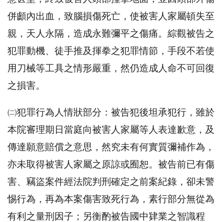
併顱內出血，致腦損傷死亡，使被害人家屬頓失至
親，天人永隔，造成永難彌平之傷痛。綜觀被告之
犯罪動機、徒手推及揮拳之犯罪情節，手段不若使
用刀械等工具之情形嚴重，然仍造成人命不可回復
之損害。
㈡犯罪行為人情狀部分：被告犯後坦承犯行，雖於
本院審理期日當庭向被害人家屬等人表達歉意，及
傳達願意賠償之意思，然究未有何實質彌補作為，
亦未取得被害人家屬之原諒或囿恕。被告前已有傷
害、竊盜案件經法院判刑確定之前案紀錄，卻未警
惕行為，再為本案傷害致死行為，素行部分無從為
有利之量刑因子；另衡酌被告國中肄業之智識程