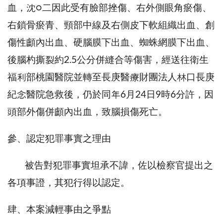
血，沈○二因此受有臉部挫傷、右外側眼角瘀傷、
右鎖骨瘀青、頸部中線及右側皮下軟組織出血、創
傷性顱內出血、硬腦膜下出血、蜘蛛網膜下出血、
後腦杓撕裂約2.5公分併縫合等傷害，經送往衛生
福利部桃園醫院並轉至長庚醫療財團法人林口長庚
紀念醫院急救後，仍於同年6月24日9時6分許，因
頭部外傷併顱內出血，致腦損傷死亡。
參、認定犯罪事實之理由
被告對犯罪事實坦承不諱，佐以檢察官提出之
各項事證，其犯行得以認定。
肆、本案減輕事由之爭點