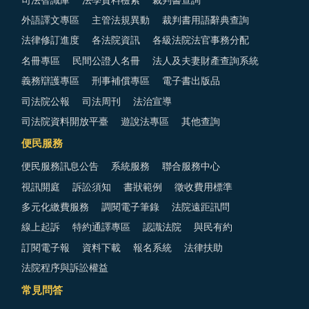
司法智識庫
法學資料檢索
裁判書查詢
外語譯文專區
主管法規異動
裁判書用語辭典查詢
法律修訂進度
各法院資訊
各級法院法官事務分配
名冊專區
民間公證人名冊
法人及夫妻財產查詢系統
義務辯護專區
刑事補償專區
電子書出版品
司法院公報
司法周刊
法治宣導
司法院資料開放平臺
遊說法專區
其他查詢
便民服務
便民服務訊息公告
系統服務
聯合服務中心
視訊開庭
訴訟須知
書狀範例
徵收費用標準
多元化繳費服務
調閱電子筆錄
法院遠距訊問
線上起訴
特約通譯專區
認識法院
與民有約
訂閱電子報
資料下載
報名系統
法律扶助
法院程序與訴訟權益
常見問答