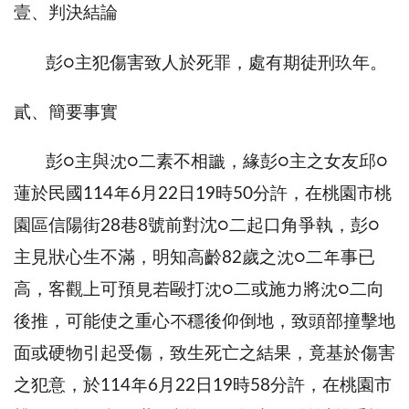
壹、判決結論
彭○主犯傷害致人於死罪，處有期徒刑玖年。
貳、簡要事實
彭○主與沈○二素不相識，緣彭○主之女友邱○
蓮於民國114年6月22日19時50分許，在桃園市桃
園區信陽街28巷8號前對沈○二起口角爭執，彭○
主見狀心生不滿，明知高齡82歲之沈○二年事已
高，客觀上可預見若毆打沈○二或施力將沈○二向
後推，可能使之重心不穩後仰倒地，致頭部撞擊地
面或硬物引起受傷，致生死亡之結果，竟基於傷害
之犯意，於114年6月22日19時58分許，在桃園市