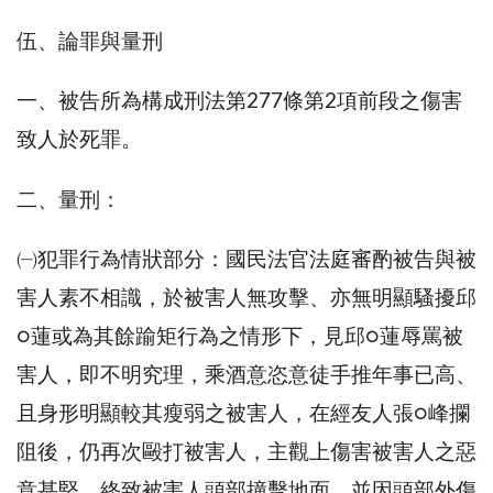
伍、論罪與量刑
一、被告所為構成刑法第277條第2項前段之傷害
致人於死罪。
二、量刑：
㈠犯罪行為情狀部分：國民法官法庭審酌被告與被
害人素不相識，於被害人無攻擊、亦無明顯騷擾邱
○蓮或為其餘踰矩行為之情形下，見邱○蓮辱罵被
害人，即不明究理，乘酒意恣意徒手推年事已高、
且身形明顯較其瘦弱之被害人，在經友人張○峰攔
阻後，仍再次毆打被害人，主觀上傷害被害人之惡
意甚堅，終致被害人頭部撞擊地面，並因頭部外傷