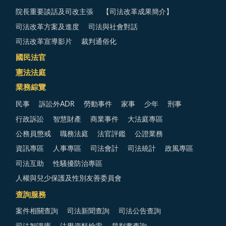
院長重要談話及司改主張
【司法改革成果簡介】
司法改革方案及進度
司法與社會對話
司法改革宣導影片
裁判通俗化
國民法官
憲法法庭
業務綜覽
民事
訴訟外ADR
勞動事件
家事
少年
刑事
行政訴訟
智慧財產
商業事件
大法庭專區
公務員懲戒
職務法庭
法官評鑑
公證業務
資訊專區
人事專區
司法會計
司法統計
政風專區
司法互助
性騷擾防治專區
人權與兒少保護及性別友善委員會
查詢服務
案件相關查詢
司法新聞查詢
司法公告查詢