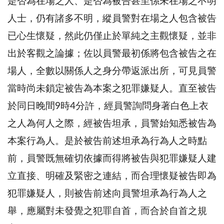
是否為在場之人、是否為被告甚至係未在場之不明
人士，仍有諸多不明，縱員警對在場之人包含被告
已心生懷疑，然此仍僅止於單純之主觀懷疑，並非
出於客觀之論據；佐以員警最初係將包含被告之在
場人，全數以關係人之身分帶返派出所，可見員警
當時尚未鎖定被告為本案之犯罪嫌疑人。直至被告
於同日晚間9時4分許，經員警詢問身著白色上衣
之人為何人之際，經被告坦承，員警始知悉被告為
本案行為人。是於被告前述坦承為行為人之時點
前，員警既無確切依據而得將被告與犯罪嫌疑人建
立直接、明確及緊密之連結，而合理懷疑被告即為
犯罪嫌疑人，則被告前述向員警坦承為行為人之
舉，應屬對未發覺之犯罪自首，而合於自首之規