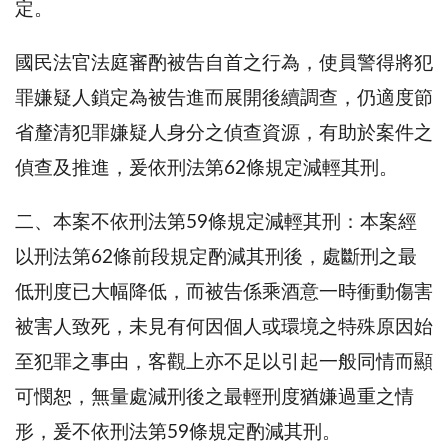
定。
國民法官法庭審酌被告自首之行為，使員警得將犯
罪嫌疑人鎖定為被告進而展開後續調查，仍適度節
省釐清犯罪嫌疑人身分之偵查資源，有助於案件之
偵查及推進，爰依刑法第62條規定減輕其刑。
二、本案不依刑法第59條規定減輕其刑：本案經
以刑法第62條前段規定酌減其刑後，處斷刑之最
低刑度已大幅降低，而被告係乘酒意一時衝動傷害
被害人致死，未見有何因個人或環境之特殊原因始
至犯罪之事由，客觀上亦不足以引起一般同情而顯
可憫恕，無量處減刑後之最輕刑度猶嫌過重之情
形，爰不依刑法第59條規定酌減其刑。