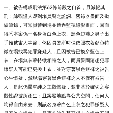
一、被告構成刑法第62條前段之自首，且減輕其
刑：綜觀證人即到場員警之證詞、密錄器畫面及勘
驗筆錄，可知員警到場並透過監視錄影畫面，因而
得悉本案係一名身著白色上衣、黑色短褲之男子出
手推被害人等節，然因員警斯時僅依照衣著顏色特
徵在場找尋犯罪嫌疑人，且因被告已換穿藍色上
衣，在場無衣著特徵相符之人，而員警固猜想犯罪
嫌疑人可能已更換上衣，並對穿著黑色短褲之被告
心生懷疑，然現場穿著黑色短褲之人不僅有被告一
人，是此仍屬單純之主觀懷疑，並非基於確切之客
觀性證據所產生；且案發地點為公共空間，任何人
均得自由來去，則該名身著白色上衣之犯罪嫌疑人