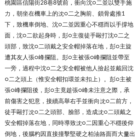
桃園區信陽街28巷8號前，衝向沈○二並以雙手施
力，朝坐在機車上的沈○二之胸前、鎖骨處推1
下，致機車倒地、沈○二並因重心不穩而以手撐地
面，沈○二欲起身時，彭○主復徒手毆打沈○二之
頭部，致沈○二頭戴之安全帽掉落在地，彭○主旋
遭其友人張○峰攔阻。彭○主被張○峰攔阻並帶至
一旁，過程中沈○二之安全帽被他人撿起並戴回沈
○二之頭上（惟安全帽扣環並未扣上）。彭○主被
張○峰攔阻後，彭○主竟趁張○峰未注意之際，承
前傷害之犯意，接續高舉右手並衝向沈○二前方，
徒手毆打沈○二之頭部、臉部，造成沈○二頭戴之
安全帽掉落在地，同時導致沈○二因重心不穩後仰
倒地，後腦杓因直接撞擊堅硬之柏油路面而大量出