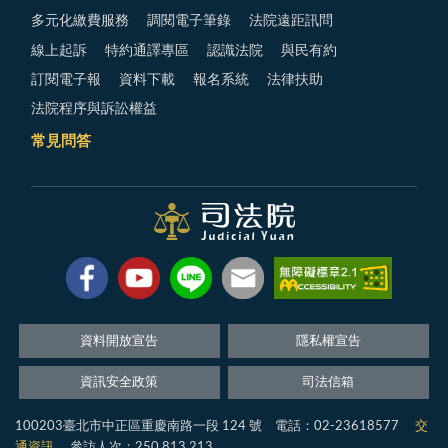
多元化繳費服務
調閱電子筆錄
法院遠距訊問
線上起訴
特約通譯專區
認識法院
與民有約
訂閱電子報
資料下載
報名系統
法律扶助
法院程序與訴訟權益
常見問答
資料開放宣告
隱私權宣告
資訊安全政策
司法信箱
100203臺北市中正區重慶南路一段 124 號 電話：02-23618577
交
通資訊
參訪人次：250,813,213