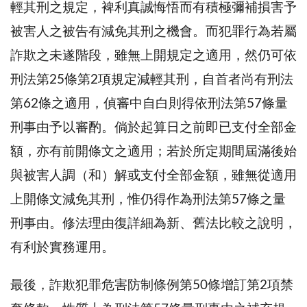
輕其刑之規定，裨利真誠悔悟而有積極彌補損害予
被害人之被告有減免其刑之機會。而犯罪行為若屬
詐欺之未遂階段，雖無上開規定之適用，然仍可依
刑法第25條第2項規定減輕其刑，自首者尚有刑法
第62條之適用，偵審中自白則得依刑法第57條量
刑事由予以審酌。倘於起算日之前即已支付全部金
額，亦有前開條文之適用；若於所定期間屆滿後始
與被害人調（和）解或支付全部金額，雖無從適用
上開條文減免其刑，惟仍得作為刑法第57條之量
刑事由。修法理由復詳細為新、舊法比較之說明，
有利於實務運用。
最後，詐欺犯罪危害防制條例第50條增訂第2項禁