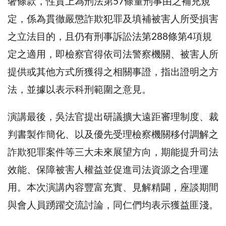
奢條款，性質上為刑法第57條量刑事由之補充規
定，係為貫徹嚴懲詐欺犯罪及填補被害人所受損害
之立法目的，且仍有刑事訴訟法第288條第4項規
定之適用，即檢察官得依司法警察機關、被害人所
提供或其他方式所獲得之相關事證，指出證明之方
法，並據以表示科刑範圍之意見。
演講最後，吳法官提出研議擴大遠距審理制度、裁
判書製作簡化、以及優先受理檢察機關移付調解之
詐欺犯罪案件等三大未來展望方向，期能提升司法
效能、保障被害人權益並促進司法資源之合理運
用。本次演講內容豐富充實、見解精闢，座談期間
與會人員踴躍交流討論，同仁們均表示獲益匪淺。