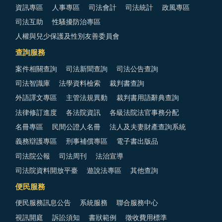
資訊專區
人事專區
司法會計
司法統計
政風專區
司法互助
性騷擾防治專區
人權與兒少保護及性別友善委員會
查詢服務
案件相關查詢
司法新聞查詢
司法公告查詢
司法智識庫
法學資料檢索
裁判書查詢
外語譯文專區
主管法規異動
裁判書用語辭典查詢
法律修訂進度
各法院資訊
各級法院法官事務分配
名冊專區
民間公證人名冊
法人及夫妻財產查詢系統
義務辯護專區
刑事補償專區
電子書出版品
司法院公報
司法周刊
法治宣導
司法院資料開放平臺
遊說法專區
其他查詢
便民服務
便民服務訊息公告
系統服務
聯合服務中心
視訊開庭
訴訟須知
書狀範例
徵收費用標準