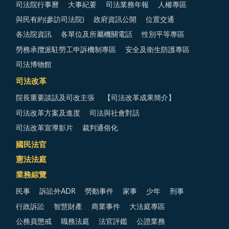
司法院行事曆
大事紀要
司法業務年報
人權專區
與民有約(參訪司法院)
政府資訊公開
位置交通
各法院資訊
各單位及所屬機關電話
性別平等專區
勞務承攬派駐勞工申訴機制專區
安全及衛生防護專區
司法博物館
司法改革
院長重要談話及司改主張
【司法改革成果簡介】
司法改革方案及進度
司法與社會對話
司法改革宣導影片
裁判通俗化
國民法官
憲法法庭
業務綜覽
民事
訴訟外ADR
勞動事件
家事
少年
刑事
行政訴訟
智慧財產
商業事件
大法庭專區
公務員懲戒
職務法庭
法官評鑑
公證業務