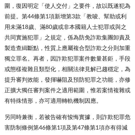
圍，復因明定「使人交付」之要件，故以既遂犯為
前提。第44條第1項新增第3款「教唆、幫助或利
用未滿18歲、滿80歲或非本國籍人士犯罪或與之
共同實施犯罪」之規定，係為防免詐欺集團卸責及
製造查緝斷點，性質上應屬複合型詐欺之分則加重
獨立罪名。再者，因詐欺犯罪案件數量甚鉅，手段
或態樣複雜且類型化，相關法律見解已趨穩定，為
提升審判效能，發揮嚇阻及預防犯罪之功能，亦修
正擴大獨任審判案件之適用範圍，惟若案情複雜或
有特殊情形，亦可適用轉軌機制因應。
另同時兼衡，若被告確有悛悔實據，則詐欺犯罪危
害防制條例第46條第1項及第47條第1項亦有得減