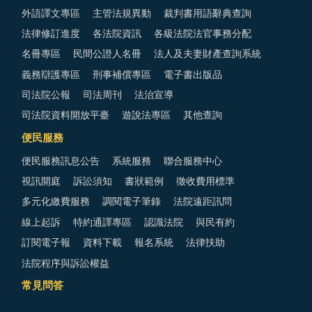
外語譯文專區
主管法規異動
裁判書用語辭典查詢
法律修訂進度
各法院資訊
各級法院法官事務分配
名冊專區
民間公證人名冊
法人及夫妻財產查詢系統
義務辯護專區
刑事補償專區
電子書出版品
司法院公報
司法周刊
法治宣導
司法院資料開放平臺
遊說法專區
其他查詢
便民服務
便民服務訊息公告
系統服務
聯合服務中心
視訊開庭
訴訟須知
書狀範例
徵收費用標準
多元化繳費服務
調閱電子筆錄
法院遠距訊問
線上起訴
特約通譯專區
認識法院
與民有約
訂閱電子報
資料下載
報名系統
法律扶助
法院程序與訴訟權益
常見問答