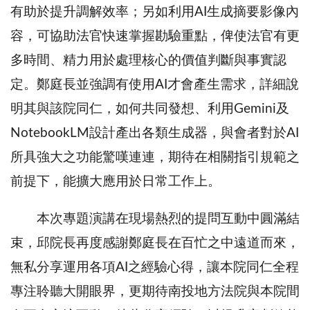
有助於提升調解效率；另如利用AI生成摘要影像內
容，可協助法官快速掌握勘驗重點，俾使法官有更
多時間、精力用於處理核心的價值判斷與事實認
定。鄭庭長並強調有使用AI才會產生需求，詳細說
明其與該院同仁，如何共同發想、利用Gemini及
NotebookLM設計產出各類生成器，與會者對於AI
所具強大之功能驚嘆連連，期待在相關指引規範之
前提下，能擴大應用於日常工作上。
本次專題演講在現場熱烈的提問互動中圓滿結
束，邱院長再度感謝鄭庭長在百忙之中遠道而來，
無私分享運用各項AI之經驗心得，讓本院同仁全程
專注聆聽大開眼界，更期待南投地方法院與本院間