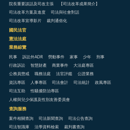
院長重要談話及司改主張
【司法改革成果簡介】
司法改革方案及進度
司法與社會對話
司法改革宣導影片
裁判通俗化
國民法官
憲法法庭
業務綜覽
民事
訴訟外ADR
勞動事件
家事
少年
刑事
行政訴訟
智慧財產
商業事件
大法庭專區
公務員懲戒
職務法庭
法官評鑑
公證業務
資訊專區
人事專區
司法會計
司法統計
政風專區
司法互助
性騷擾防治專區
人權與兒少保護及性別友善委員會
查詢服務
案件相關查詢
司法新聞查詢
司法公告查詢
司法智識庫
法學資料檢索
裁判書查詢