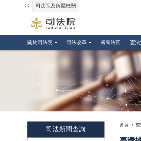
:::
司法院及所屬機關
關於司法院
司法改革
國民法官
憲法
首頁
查
:::
司法新聞查詢