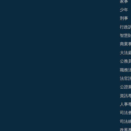
家事
少年
刑事
行政
智慧
商業
大法
公務
職務
法官
公證
資訊
人事
司法
司法
政風