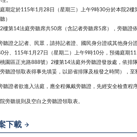
審理。
庭期定於115年1月28日（星期三）上午9時30分於本院2
聽）
2樓第14法庭旁聽席共50席（含記者旁聽席5席），旁聽證
領旁聽證之記者、民眾，請持記者證、國民身分證或其他身分證
40分、115年1月27日（星期二）上午9時10分，預備庭期1
桃園區正光路888號）2樓第14法庭外旁聽證發放處，依
旁聽證領取表得事先填妥，以節省排隊及核發之時間），至
有旁聽證者欲進入法庭，應全程佩戴旁聽證，先經安全檢查程
院旁聽規則及空白之旁聽證領取表。
案下載