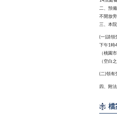
14法庭
二、預備
不開放旁
三、本院
(一)請
下午1時
（桃園市
（空白之
(二)領
四、附法
檔