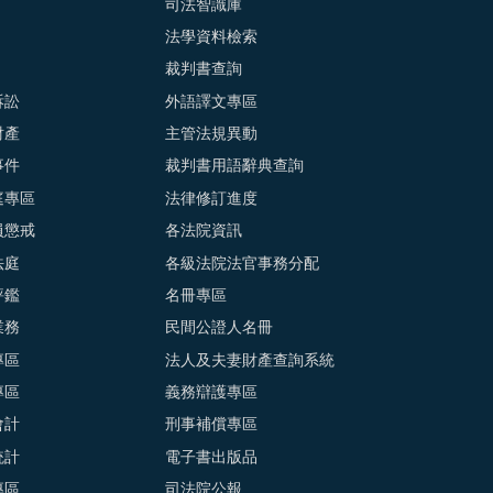
司法智識庫
法學資料檢索
裁判書查詢
訴訟
外語譯文專區
財產
主管法規異動
事件
裁判書用語辭典查詢
庭專區
法律修訂進度
員懲戒
各法院資訊
法庭
各級法院法官事務分配
評鑑
名冊專區
業務
民間公證人名冊
專區
法人及夫妻財產查詢系統
專區
義務辯護專區
會計
刑事補償專區
統計
電子書出版品
專區
司法院公報