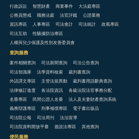
行政訴訟
智慧財產
商業事件
大法庭專區
公務員懲戒
職務法庭
法官評鑑
公證業務
資訊專區
人事專區
司法會計
司法統計
政風專區
司法互助
性騷擾防治專區
人權與兒少保護及性別友善委員會
查詢服務
案件相關查詢
司法新聞查詢
司法公告查詢
司法智識庫
法學資料檢索
裁判書查詢
外語譯文專區
主管法規異動
裁判書用語辭典查詢
法律修訂進度
各法院資訊
各級法院法官事務分配
名冊專區
民間公證人名冊
法人及夫妻財產查詢系統
義務辯護專區
刑事補償專區
電子書出版品
司法院公報
司法周刊
法治宣導
司法院資料開放平臺
遊說法專區
其他查詢
便民服務