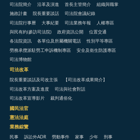
司法院簡介
沿革及演進
首長主管簡介
組織與職掌
施政計畫
院長重要談話
司法院會議紀錄
司法院行事曆
大事紀要
司法業務年報
人權專區
與民有約(參訪司法院)
政府資訊公開
位置交通
各法院資訊
各單位及所屬機關電話
性別平等專區
勞務承攬派駐勞工申訴機制專區
安全及衛生防護專區
司法博物館
司法改革
院長重要談話及司改主張
【司法改革成果簡介】
司法改革方案及進度
司法與社會對話
司法改革宣導影片
裁判通俗化
國民法官
憲法法庭
業務綜覽
民事
訴訟外ADR
勞動事件
家事
少年
刑事