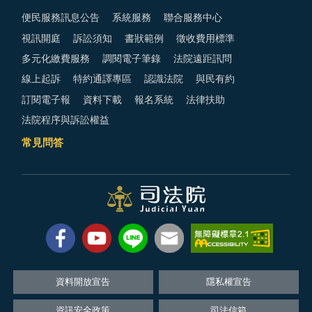
便民服務訊息公告
系統服務
聯合服務中心
視訊開庭
訴訟須知
書狀範例
徵收費用標準
多元化繳費服務
調閱電子筆錄
法院遠距訊問
線上起訴
特約通譯專區
認識法院
與民有約
訂閱電子報
資料下載
報名系統
法律扶助
法院程序與訴訟權益
常見問答
資料開放宣告
隱私權宣告
資訊安全政策
司法信箱